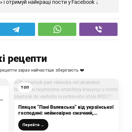
 і отримуй найкращі пости у Facebook ↓
і рецепти
рецепти зараз найчастіше зберігають ❤️
ТОП
и
Пляцок “Пані Валевська” від української
господині: неймовірно смачний,
красивий у розрізі пляцок до вашого
святкового столу
Перейти →