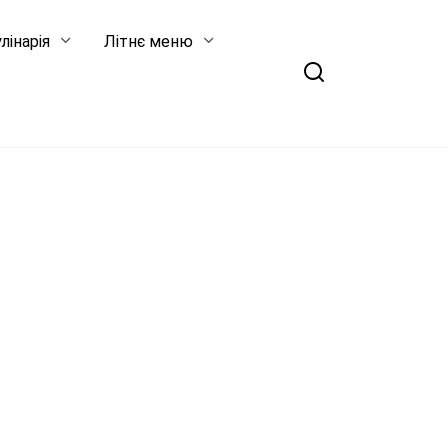
лінарія
Літнє меню