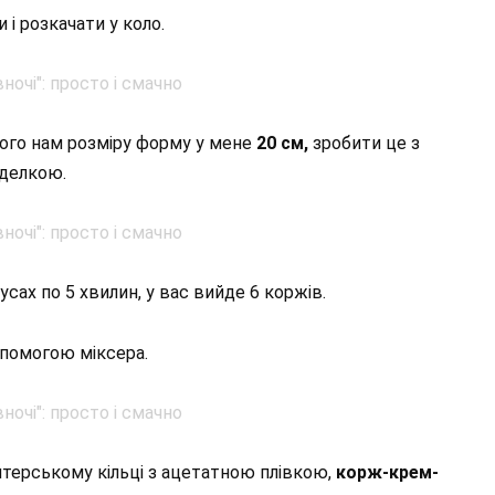
 і розкачати у коло.
ого нам розміру форму у мене
20 см,
зробити це з
иделкою.
усах по 5 хвилин, у вас вийде 6 коржів.
опомогою міксера.
итерському кільці з ацетатною плівкою,
корж-крем-