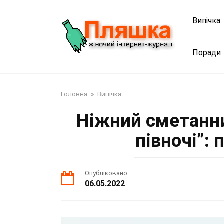
Перейти
до
Випічка
змісту
Поради
Головна
»
Випічка
Ніжний сметанни
півночі”: 
Опубліковано
06.05.2022