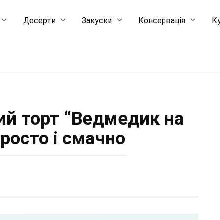
Десерти
Закуски
Консервація
Ку
й торт “Ведмедик на
просто і смачно