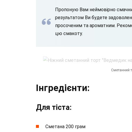
Пропоную Вам неймовірно смачний 
результатом Ви будете задоволені
просоченим та ароматним. Рекоме
цю смакоту.
Сметанний т
Інгредієнти:
Для тіста:
Сметана 200 грам