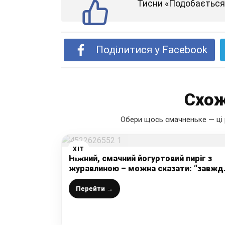
Тисни «Подобається»
Поділитися у Facebook
Схож
Обери щось смачненьке — ці 
ХІТ
Ніжний, смачний йогуртовий пиріг з
журавлиною – можна сказати: “завжд
вдало, дешево та сердито” до чаю
Перейти →