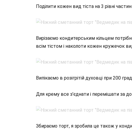
Поділити кожен вид тіста на 3 рівні частини
Вирізаємо кондитерським кільцем потрібн
всім тістом і наколоти кожен кружечок в
Випікаємо в розігрітій духовці при 200 град
Для крему все з’єднати і перемішати за д
Збираємо торт, я зробила це також у конд