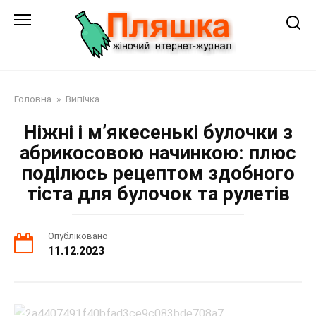
Перейти
до
змісту
Головна
»
Випічка
Ніжні і м’якесенькі булочки з
абрикосовою начинкою: плюс
поділюсь рецептом здобного
тіста для булочок та рулетів
Опубліковано
11.12.2023