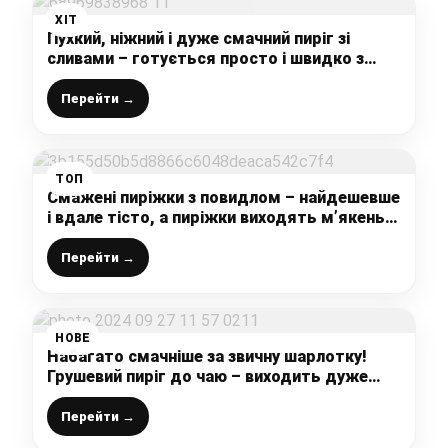
ХІТ
Пухкий, ніжний і дуже смачний пиріг зі
сливами – готується просто і швидко з
доступних продуктів
Перейти →
ТОП
Смажені пиріжки з повидлом – найдешевше
і вдале тісто, а пиріжки виходять м’якенькі
та повітряні
Перейти →
НОВЕ
Набагато смачніше за звичну шарлотку!
Грушевий пиріг до чаю – виходить дуже
смачно та ароматно!
Перейти →