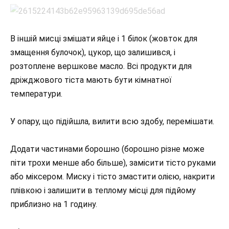
В іншій мисці змішати яйце і 1 білок (жовток для
змащення булочок), цукор, що залишився, і
розтоплене вершкове масло. Всі продукти для
дріжджового тіста мають бути кімнатної
температури.
У опару, що підійшла, вилити всю здобу, перемішати.
Додати частинами борошно (борошно різне може
піти трохи менше або більше), замісити тісто руками
або міксером. Миску і тісто змастити олією, накрити
плівкою і залишити в теплому місці для підйому
приблизно на 1 годину.