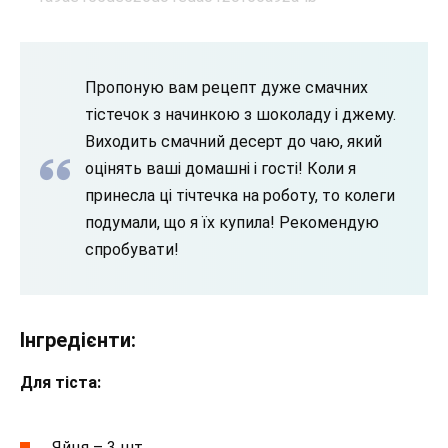
Пропоную вам рецепт дуже смачних
тістечок з начинкою з шоколаду і джему.
Виходить смачний десерт до чаю, який
оцінять ваші домашні і гості! Коли я
принесла ці тічтечка на роботу, то колеги
подумали, що я їх купила! Рекомендую
спробувати!
Інгредієнти:
Для тіста:
Яйця – 3 шт.