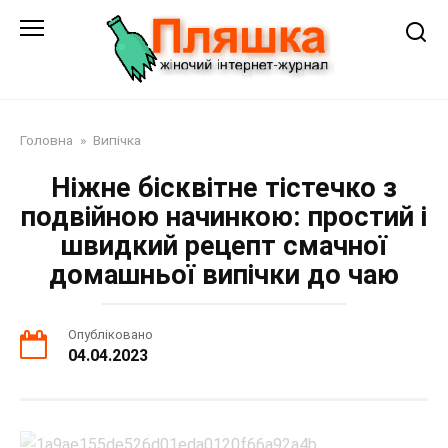
Перейти
до
змісту
Головна
»
Випічка
Ніжне бісквітне тістечко з
подвійною начинкою: простий і
швидкий рецепт смачної
домашньої випічки до чаю
Опубліковано
04.04.2023