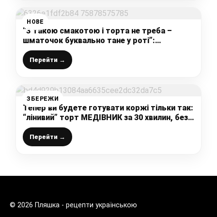
НОВЕ
“З такою смакотою і торта не треба –
шматочок буквально тане у роті”:
йогуртовий пиріг без борошна (недорогий
десерт із простих продуктів)
Перейти →
ЗБЕРЕЖИ
Тепер ви будете готувати коржі тільки так:
“лінивий” торт МЕДІВНИК за 30 хвилин, без
розкачування коржів і з незвичайним
секретом
Перейти →
© 2026 Пляшка - рецепти українською