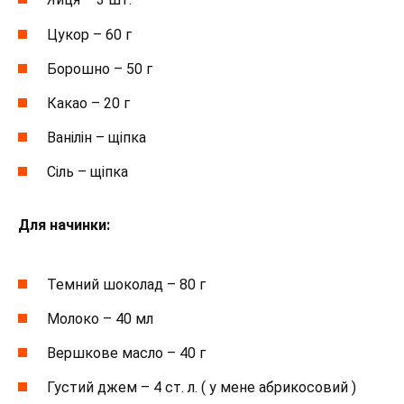
Цукор – 60 г
Борошно – 50 г
Какао – 20 г
Ванілін – щіпка
Сіль – щіпка
Для начинки:
Темний шоколад – 80 г
Молоко – 40 мл
Вершкове масло – 40 г
Густий джем – 4 ст. л. ( у мене абрикосовий )