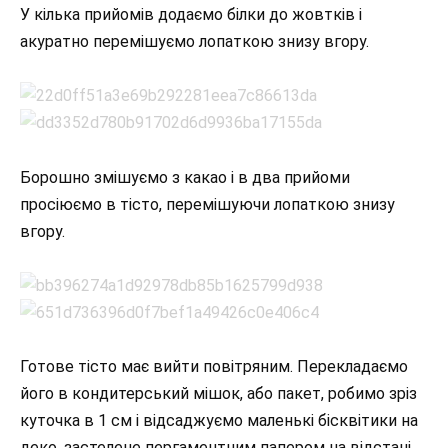
У кілька прийомів додаємо білки до жовтків і
акуратно перемішуємо лопаткою знизу вгору.
Борошно змішуємо з какао і в два прийоми
просіюємо в тісто, перемішуючи лопаткою знизу
вгору.
Готове тісто має вийти повітряним. Перекладаємо
його в кондитерський мішок, або пакет, робимо зріз
куточка в 1 см і відсаджуємо маленькі бісквітики на
деко, застелене пергаментним папером на відстані