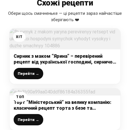
Схожі рецепти
Обери щось смачненьке — ці рецепти зараз найчастіше
зберігають ❤️
ХІТ
Сирник з маком “Ярина” – перевірений
рецепт від української господині, сирничок
виходить високий і дуже смачний
Перейти →
ТОП
Торт “Міністерський” на велику компанію:
класичний рецепт торта з безе та
бісквітними коржами, виходить дуже
великим, важким і дуже смачним
Перейти →