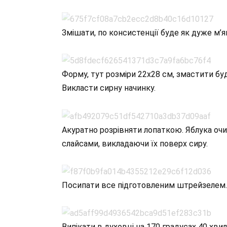
Змішати, по консистенції буде як дуже м’
Форму, тут розміри 22х28 см, змастити бу
Викласти сирну начинку.
Акуратно розрівняти лопаткою. Яблука очис
слайсами, викладаючи їх поверх сиру.
Посипати все підготовленим штрейзелем.
Випікати в духовці на 170 градусах 40 хви