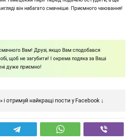
вигляді він набагато смачніше. Приємного чаювання!
мачного Вам! Друзі, якщо Вам сподобався
бі, щоб не загубити! І окрема подяка за Ваші
ені дуже приємно!
 і отримуй найкращі пости у Facebook ↓