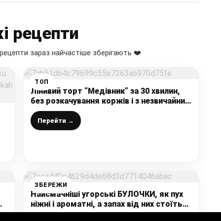
і рецепти
рецепти зараз найчастіше зберігають ❤️
ТОП
Лінивий торт “Медівник” за 30 хвилин,
без розкачування коржів і з незвичайним
секретом – тепер ви будете готувати
коржі тільки так
Перейти →
же
ЗБЕРЕЖИ
Найсмачніші угорські БУЛОЧКИ, як пух
ніжні і ароматні, а запах від них стоїть
на увесь будинок: рекомендую – це