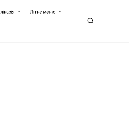
лінарія
Літнє меню