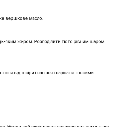
яке вершкове масло.
дь-яким жиром. Розподілити тісто рівним шаром.
тити від шкіри і насіння і нарізати тонкими
лин. Німецький пиріг перед подачею остудити, а ще