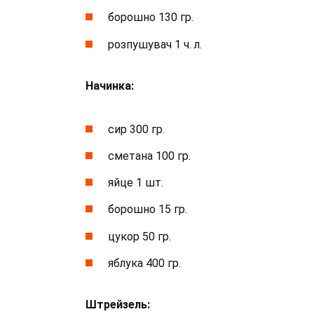
борошно 130 гр.
розпушувач 1 ч. л.
Начинка:
сир 300 гр.
сметана 100 гр.
яйце 1 шт.
борошно 15 гр.
цукор 50 гр.
яблука 400 гр.
Штрейзель: