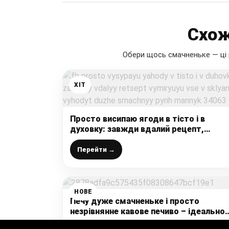
Схож
Обери щось смачненьке — ці 
ХІТ
Просто висипаю ягоди в тісто і в
духовку: завжди вдалий рецепт,
вимірюю все в склянках, виходить ду
смачний пиріг-манник
Перейти →
НОВЕ
Печу дуже смачненьке і просто
незрівнянне кавове печиво – ідеально
до чашечки кави, простий та швидкий