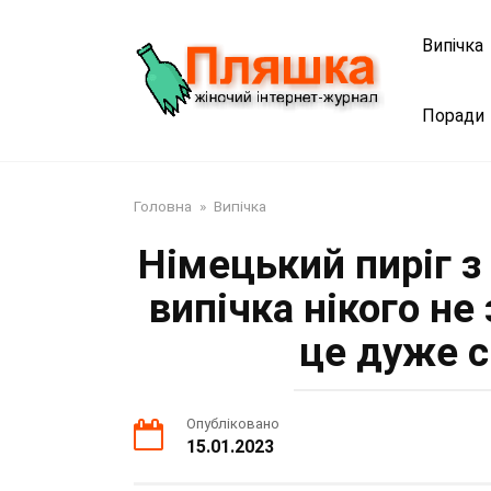
Перейти
до
Випічка
змісту
Поради
Головна
»
Випічка
Німецький пиріг з
випічка нікого н
це дуже с
Опубліковано
15.01.2023