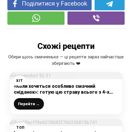
Поділитися у Facebook
Схожі рецепти
Обери щось смачненьке — ці рецепти зараз найчастіше
зберігають ❤️
ХІТ
«Коли хочеться особливо смачний
сніданок»: готую цю страву всього з 4-х
інгредієнтів
Перейти →
ТОП