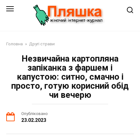
Перейти
до
змісту
Головна
»
Другі страви
Незвичайна картопляна
запіканка з фаршем і
капустою: ситно, смачно і
просто, готую корисний обід
чи вечерю
Опубліковано
23.02.2023