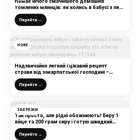
Немає нічого смачнішого домашніх
томлених млинців: як колись в бабусі з печі
– ну дуже смачно
Перейти →
НОВЕ
Надзвичайно легкий і цікавий рецепт
страви від закарпатської господині –
“Цепеліни”! Хто ще не пробував, щиро
рекомендую!
Перейти →
ЗБЕРЕЖИ
Так просто, але рідні обожнюють! Беру 1
яйце та 200 грам сиру і готую швидкий
сніданок чи перекус
Перейти →