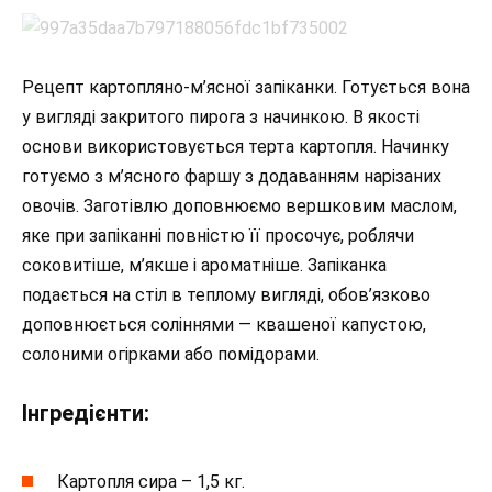
Рецепт картопляно-м’ясної запіканки. Готується вона
у вигляді закритого пирога з начинкою. В якості
основи використовується терта картопля. Начинку
готуємо з м’ясного фаршу з додаванням нарізаних
овочів. Заготівлю доповнюємо вершковим маслом,
яке при запіканні повністю її просочує, роблячи
соковитіше, м’якше і ароматніше. Запіканка
подається на стіл в теплому вигляді, обов’язково
доповнюється соліннями — квашеної капустою,
солоними огірками або помідорами.
Інгредієнти:
Картопля сира – 1,5 кг.