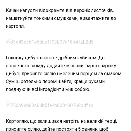
Качан капусти відокремте від верхніх листочків,
нашаткуйте тонкими смужками, вивантажите до
картоплі.
Головку цибулі наріжте дрібним кубиком. До
основного складу додайте м’ясний фарш і нарізку
цибулі, присипте сіллю і меленим перцем за смаком.
Суміш ретельно перемішайте, краще руками,
поєднуючи всі інгредієнти між собою.
Картоплю, що залишився натріть на великій терці,
присипте сіллю, дайте постояти 5 хвилин, щоб