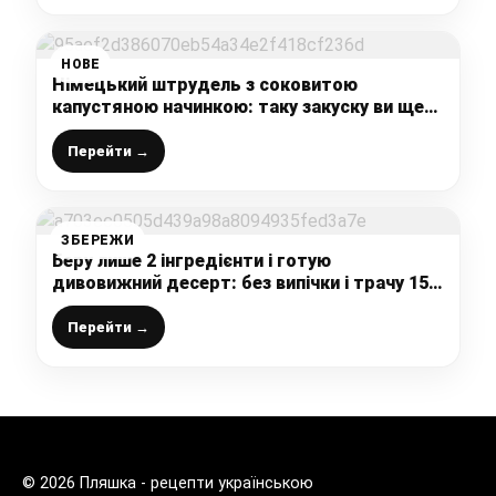
НОВЕ
Німецький штрудель з соковитою
капустяною начинкою: таку закуску ви ще
точно не пробували, а даремно – це дуже
смачно
Перейти →
ЗБЕРЕЖИ
Беру лише 2 інгредієнти і готую
дивовижний десерт: без випічки і трачу 15
хвилин свого часу!
Перейти →
© 2026 Пляшка - рецепти українською