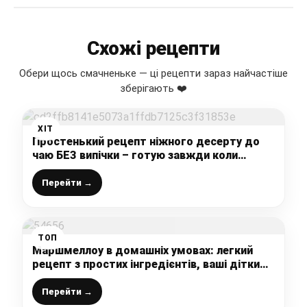
Схожі рецепти
Обери щось смачненьке — ці рецепти зараз найчастіше
зберігають ❤️
ХІТ
Простенький рецепт ніжного десерту до
чаю БЕЗ випічки – готую завжди коли
потрібно “швидко, просто і смачно”
Перейти →
ТОП
Маршмеллоу в домашніх умовах: легкий
рецепт з простих інгредієнтів, ваші дітки
будуть у захваті від такого десерту
Перейти →