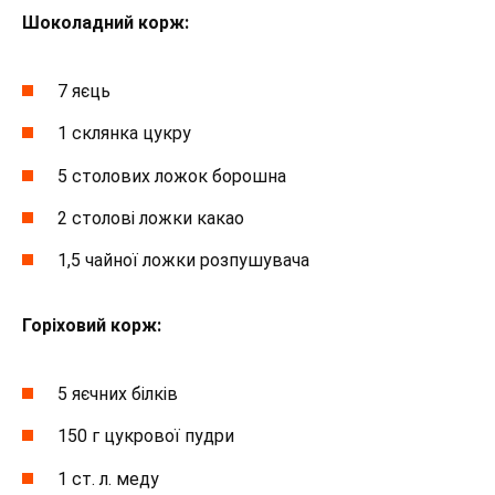
Шоколадний корж:
7 яєць
1 склянка цукру
5 столових ложок борошна
2 столові ложки какао
1,5 чайної ложки розпушувача
Горіховий корж:
5 яєчних білків
150 г цукрової пудри
1 ст. л. меду