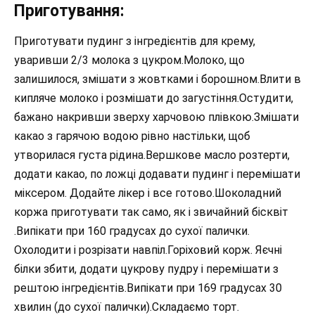
Приготування:
Приготувати пудинг з інгредієнтів для крему,
уваривши 2/3 молока з цукром.Молоко, що
залишилося, змішати з жовтками і борошном.Влити в
кипляче молоко і розмішати до загустіння.Остудити,
бажано накривши зверху харчовою плівкою.Змішати
какао з гарячою водою рівно настільки, щоб
утворилася густа рідина.Вершкове масло розтерти,
додати какао, по ложці додавати пудинг і перемішати
міксером. Додайте лікер і все готово.Шоколадний
коржа приготувати так само, як і звичайний бісквіт
.Випікати при 160 градусах до сухої палички.
Охолодити і розрізати навпіл.Горіховий корж. Яєчні
білки збити, додати цукрову пудру і перемішати з
рештою інгредієнтів.Випікати при 169 градусах 30
хвилин (до сухої палички).Складаємо торт.