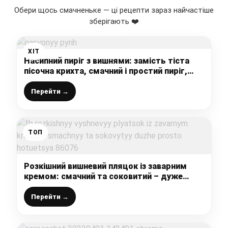
Обери щось смачненьке — ці рецепти зараз найчастіше
зберігають ❤️
ХІТ
Насипний пиріг з вишнями: замість тіста
пісочна крихта, смачний і простий пиріг,
ділюсь рецептом
Перейти →
ТОП
Розкішний вишневий пляцок із заварним
кремом: смачний та соковитий – дуже
просто готується
Перейти →