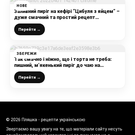
НОВЕ
Заливний пиріг на кефірі “Цибуля з яйцем” –
дуже смачний та простий рецепт
приготування
Перейти →
ЗБЕРЕЖИ
Так смачно і ніжно, що і торта не треба:
пишний, м’якенький пиріг до чаю на
жовтках, впевнена, рецепт вам
сподобається
Перейти →
© 2026 Пляшка - рецепти українською
Звертаємо вашу увагу на те, що матеріали сайту несуть