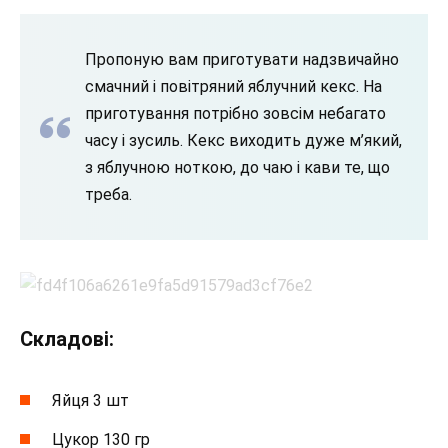
Пропоную вам приготувати надзвичайно
смачний і повітряний яблучний кекс. На
приготування потрібно зовсім небагато
часу і зусиль. Кекс виходить дуже м’який,
з яблучною ноткою, до чаю і кави те, що
треба.
Складові:
Яйця 3 шт
Цукор 130 гр