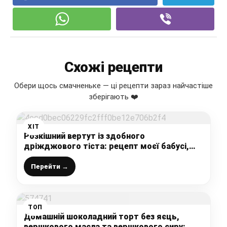
Схожі рецепти
Обери щось смачненьке — ці рецепти зараз найчастіше
зберігають ❤️
ХІТ
Розкішний вертут із здобного
дріжджового тіста: рецепт моєї бабусі,
але вона колись пекла цю смакоту в печі
Перейти →
ТОП
Домашній шоколадний торт без яєць,
вершкового масла та вершкового сиру: