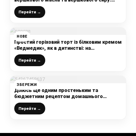
приготувала бюджетний, але розкішний
тортик, ніхто не повірив, що бісквіт на воді
Перейти →
НОВЕ
Простий горіховий торт із білковим кремом
«Ведмедик», як в дитинстві: на
приготування потрібно лише 30 хвилин,
інгредієнти бюджетні, а виходить ну дуже
Перейти →
смачно
ЗБЕРЕЖИ
Ділюсь ще одним простеньким та
бюджетним рецептом домашнього
розсипчастого печива на олії: смачна
випічка до чаю
Перейти →