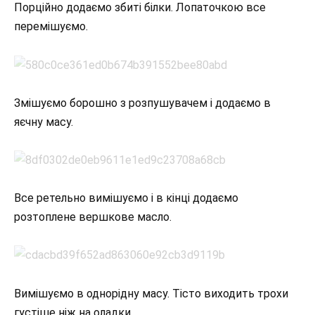
Порційно додаємо збиті білки. Лопаточкою все
перемішуємо.
Змішуємо борошно з розпушувачем і додаємо в
яєчну масу.
Все ретельно вимішуємо і в кінці додаємо
розтоплене вершкове масло.
Вимішуємо в однорідну масу. Тісто виходить трохи
густіше ніж на оладки.