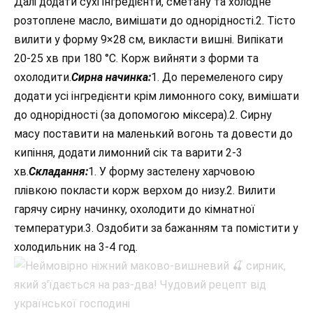
Далі додати сухі інгредієнти, сметану та холодне
розтоплене масло, вимішати до однорідності.2. Тісто
вилити у форму 9×28 см, викласти вишні. Випікати
20-25 хв при 180 °С. Корж вийняти з форми та
охолодити.
Сирна начинка:
1. До перемеленого сиру
додати усі інгредієнти крім лимонного соку, вимішати
до однорідності (за допомогою міксера).2. Сирну
масу поставити на маленький вогонь та довести до
кипіння, додати лимонний сік та варити 2-3
хв.
Складання:
1. У форму застелену харчовою
плівкою покласти корж верхом до низу.2. Вилити
гарячу сирну начинку, охолодити до кімнатної
температури.3. Оздобити за бажанням та помістити у
холодильник на 3-4 год.