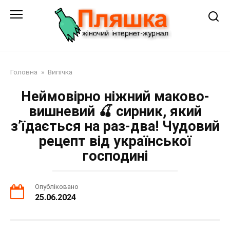
Перейти
до
змісту
Головна
»
Випічка
Неймовірно ніжний маково-
вишневий 🍒 сирник, який
з’їдається на раз-два! Чудовий
рецепт від української
господині
Опубліковано
25.06.2024