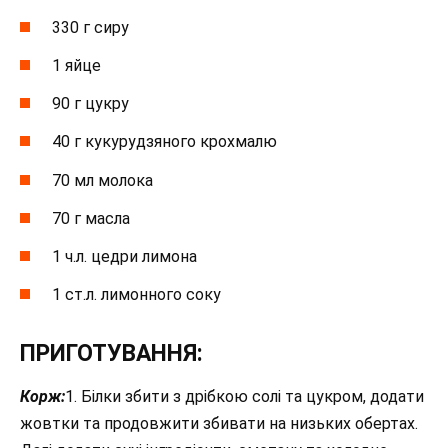
330 г сиру
1 яйце
90 г цукру
40 г кукурудзяного крохмалю
70 мл молока
70 г масла
1 ч.л. цедри лимона
1 ст.л. лимонного соку
ПРИГОТУВАННЯ:
Корж:
1. Білки збити з дрібкою солі та цукром, додати
жовтки та продовжити збивати на низьких обертах.