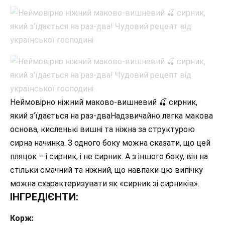
Неймовірно ніжний маково-вишневий 🍒 сирник,
який з’їдається на раз-дваНадзвичайно легка макова
основа, кисленькі вишні та ніжна за структурою
сирна начинка. З одного боку можна сказати, що цей
пляцок – і сирник, і не сирник. А з іншого боку, він на
стільки смачний та ніжний, що навпаки цю випічку
можна схарактеризувати як «сирник зі сирників».
ІНГРЕДІЄНТИ:
Корж: