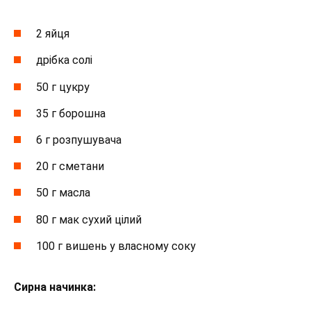
2 яйця
дрібка солі
50 г цукру
35 г борошна
6 г розпушувача
20 г сметани
50 г масла
80 г мак сухий цілий
100 г вишень у власному соку
Сирна начинка: