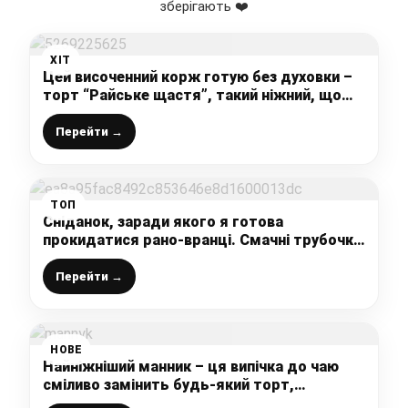
зберігають ❤️
ХІТ
Цей височенний корж готую без духовки –
торт “Райське щастя”, такий ніжний, що
просто тане в роті
Перейти →
ТОП
Сніданок, заради якого я готова
прокидатися рано-вранці. Смачні трубочки
на сковорідці: швидко та смачно
Перейти →
НОВЕ
Найніжніший манник – ця випічка до чаю
сміливо замінить будь-який торт,
повітряний, м’який, як хмара