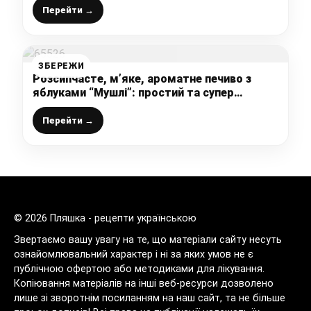
Перейти →
ЗБЕРЕЖИ
Розсипчасте, м’яке, ароматне печиво з
яблуками “Мушлі”: простий та супер
бюджетний рецепт, з пісочного тіста без
яєць, зберігайте, щоб не загубити
Перейти →
© 2026 Пляшка - рецепти українською
Звертаємо вашу увагу на те, що матеріали сайту несуть
ознайомлювальний характер і ні за яких умов не є
публічною офертою або методиками для лікування.
Копіювання матеріалів на інші веб-ресурси дозволено
лише зі зворотнім посиланням на наш сайт, та не більше