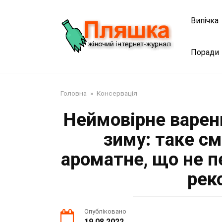
Перейти
до
Випічка
змісту
Поради
Головна
»
Консервація
Неймовірне варенн
зиму: таке с
ароматне, що не 
рек
Опубліковано
19.08.2022