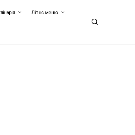
лінарія
Літнє меню