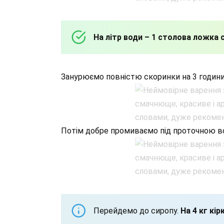
На літр води – 1 столова ложка 
Занурюємо повністю скоринки на 3 години
Потім добре промиваємо під проточною в
Перейдемо до сиропу.
На 4 кг кір