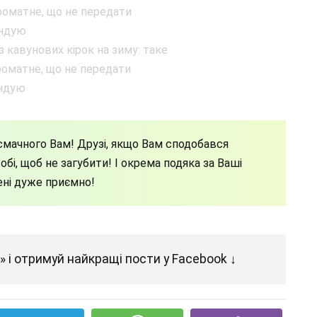
мачного Вам! Друзі, якщо Вам сподобався
бі, щоб не загубити! І окрема подяка за Ваші
ені дуже приємно!
 і отримуй найкращі пости у Facebook ↓