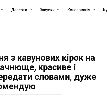
Десерти
Закуски
Консервація
Ку
я з кавунових кірок на
мачнюще, красиве і
передати словами, дуже
омендую