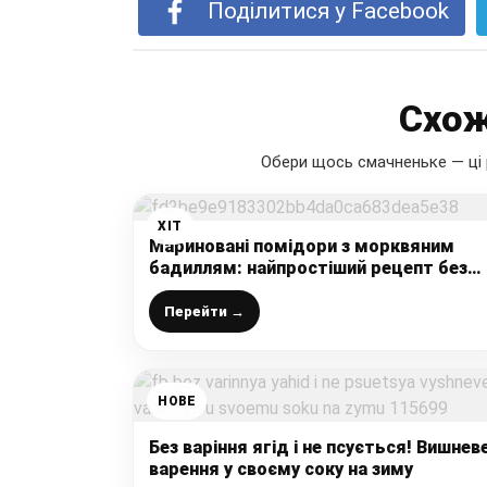
Поділитися у Facebook
Схож
Обери щось смачненьке — ці 
ХІТ
Мариновані помідори з морквяним
бадиллям: найпростіший рецепт без
стерилізації – тут смачно все і помідо
і розсіл
Перейти →
НОВЕ
Без варіння ягід і не псується! Вишнев
варення у своєму соку на зиму