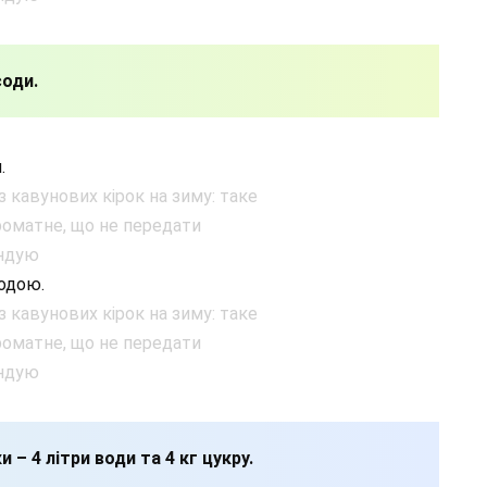
соди.
.
одою.
ки – 4 літри води та 4 кг цукру.