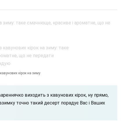
кавунових кірок на зиму
реннячко виходить з кавунових кірок, ну прямо,
взимку точно такий десерт порадує Вас і Ваших