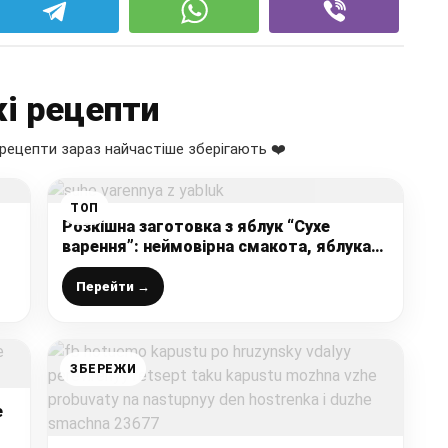
і рецепти
рецепти зараз найчастіше зберігають ❤️
ТОП
Розкішна заготовка з яблук “Сухе
варення”: неймовірна смакота, яблука
ри
як мармеладки, або ще і краще
Перейти →
ЗБЕРЕЖИ
е