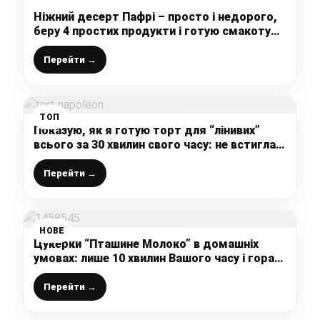
Ніжний десерт Пафрі – просто і недорого,
беру 4 простих продукти і готую смакоту
до чаю
Перейти →
ТОП
Показую, як я готую торт для “лінивих”
всього за 30 хвилин свого часу: не встигла
приготувати, як все вже з’їли
Перейти →
НОВЕ
Цукерки “Пташине Молоко” в домашніх
умовах: лише 10 хвилин Вашого часу і гора
смакоти на столі
Перейти →