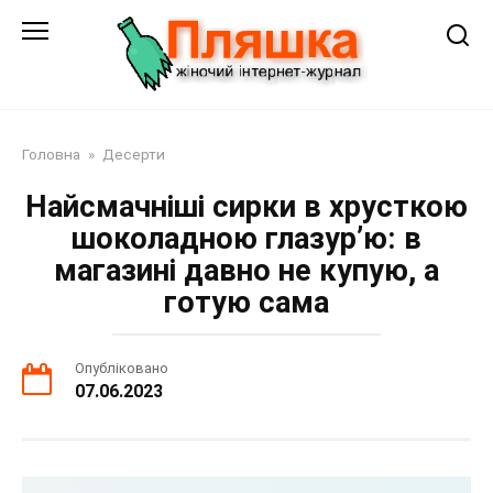
Перейти
до
змісту
Головна
»
Десерти
Найсмачніші сирки в хрусткою
шоколадною глазур’ю: в
магазині давно не купую, а
готую сама
Опубліковано
07.06.2023