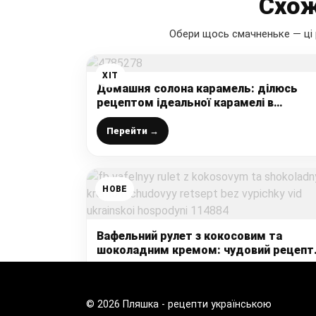
Схож
Обери щось смачненьке — ці 
ХІТ
Домашня солона карамель: ділюсь
рецептом ідеальної карамелі в
домашніх умовах, виходить дуже
смачна, до будь-якої випічки просто
Перейти →
супер
НОВЕ
Вафельний рулет з кокосовим та
шоколадним кремом: чудовий рецепт
БЕЗ випічки від української господині
Перейти →
© 2026 Пляшка - рецепти українською