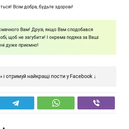
ься! Всім добра, будьте здорові!
мачного Вам! Друзі, якщо Вам сподобався
бі, щоб не загубити! І окрема подяка за Ваші
ені дуже приємно!
 і отримуй найкращі пости у Facebook ↓