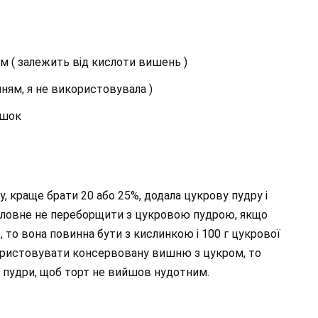
ом ( залежить від кислоти вишень )
нням, я не використовувала )
ошок
у, краще брати 20 або 25%, додала цукрову пудру і
Головне не переборщити з цукровою пудрою, якщо
о вона повинна бути з кислинкою і 100 г цукрової
користовувати консервовану вишню з цукром, то
 пудри, щоб торт не вийшов нудотним.