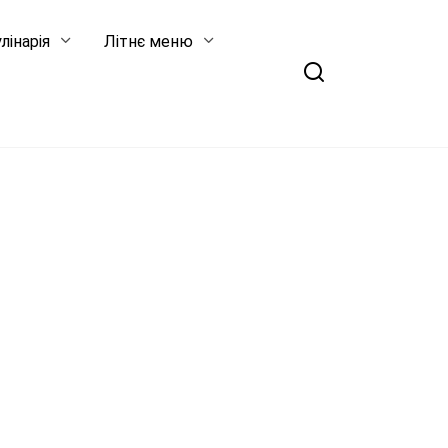
лінарія
Літнє меню