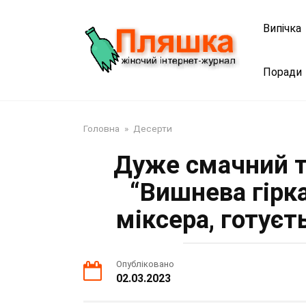
Перейти
до
Випічка
змісту
Поради
Головна
»
Десерти
Дуже смачний т
“Вишнева гірка
міксера, готуєт
Опубліковано
02.03.2023