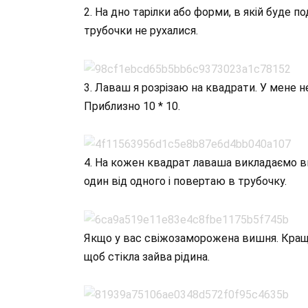
2. На дно тарілки або форми, в якій буде п
трубочки не рухалися.
3. Лаваш я розрізаю на квадрати. У мене н
Приблизно 10 * 10.
4. На кожен квадрат лаваша викладаємо виш
один від одного і повертаю в трубочку.
Якщо у вас свіжозаморожена вишня. Краще
щоб стікла зайва рідина.