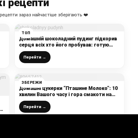
і рецепти
рецепти зараз найчастіше зберігають ❤️
ТОП
Домашній шоколадний пудинг підкорив
серця всіх хто його пробував: готую
шикарний десерт з молока і шоколаду
Перейти →
ЗБЕРЕЖИ
Домашні цукерки “Пташине Молоко”: 10
хвилин Вашого часу і гора смакоти на
столі
Перейти →