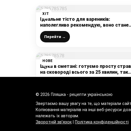
ХІТ
Ідеальне тісто для вареників:
наполегливо рекомендую, воно стане
вашим улюбленим назавжди
Перейти →
НОВЕ
Щука в сметані: готуємо просту страв
на сковороді всього за 25 хвилин, так
цю рибку мало хто готує, а даремно
Перейти →
© 2026 Пляшка - рецепти українською
Звертаємо вашу увагу на те, що матеріали сай
Копіювання матеріалів на інші веб-ресурси доз
належать їх авторам.
Зворотній зв’язок
|
Політика конфіденційності