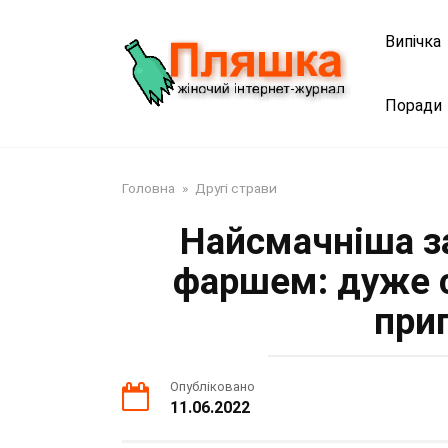
Перейти
до
Випічка
змісту
Поради
Головна
»
Другі страви
Найсмачніша за
фаршем: дуже с
при
Опубліковано
11.06.2022