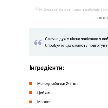
Запіканк
Смачна дуже ніжна запіканка з ка
Спробуйте цю смакоту приготуват
Інгредієнти:
Молоді кабачки 2-3 шт.
Цибуля
Морква