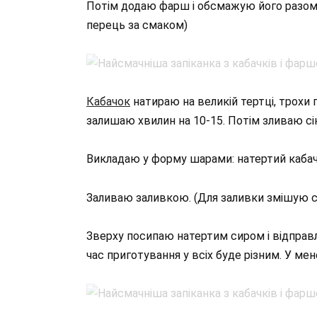
Потім додаю фарш і обсмажую його разом і
перець за смаком)
Кабачок
натираю на великій тертці, трохи 
залишаю хвилин на 10-15. Потім зливаю сік
Викладаю у форму шарами: натертий кабач
Заливаю заливкою. (Для заливки змішую с
Зверху посипаю натертим сиром і відправля
час приготування у всіх буде різним. У мен