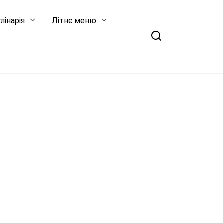
лінарія
Літнє меню