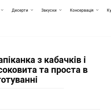
Десерти
Закуски
Консервація
Ку
піканка з кабачків і
оковита та проста в
готуванні