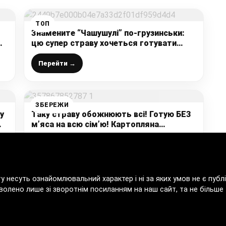
ТОП
Знамените “Чашушулі” по-грузинськи:
цю супер страву хочеться готувати
постійно (кращий рецепт, на мій
погляд)
Перейти →
ЗБЕРЕЖИ
у
Таку страву обожнюють всі! Готую БЕЗ
м’яса на всю сім’ю! Картопляна
запіканка з грибами в сиром – це дуже
смачно!
Перейти →
ту несуть ознайомлювальний характер і ні за яких умов не є пу
волено лише зі зворотнім посиланням на наш сайт, та не більше т