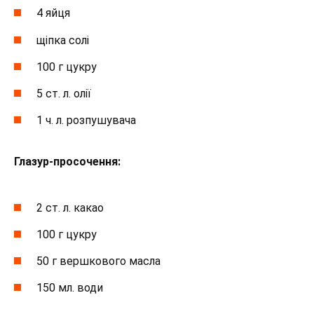
4 яйця
щіпка солі
100 г цукру
5 ст. л. олії
1 ч. л. розпушувача
Глазур-просочення:
2 ст. л. какао
100 г цукру
50 г вершкового масла
150 мл. води