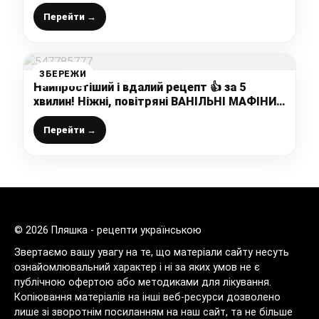
простеньким рецептом ніжного і смачного
домашнього десерту
Перейти →
ЗБЕРЕЖИ
Найпростіший і вдалий рецепт 👍 за 5
хвилин! Ніжні, повітряні ВАНІЛЬНІ МАФІНИ з
родзинками і горішками – це дуже смачно!
Перейти →
© 2026 Пляшка - рецепти українською
Звертаємо вашу увагу на те, що матеріали сайту несуть
ознайомлювальний характер і ні за яких умов не є
публічною офертою або методиками для лікування.
Копіювання матеріалів на інші веб-ресурси дозволено
лише зі зворотнім посиланням на наш сайт, та не більше