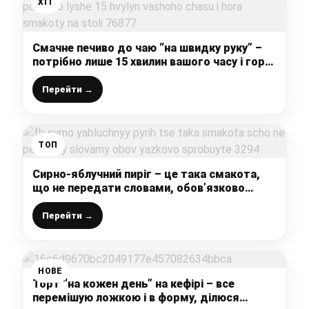
ХІТ
Смачне печиво до чаю “на швидку руку” –
потрібно лише 15 хвилин вашого часу і гора
смакоти на столі
Перейти →
ТОП
Сирно-яблучний пиріг – це така смакота,
що не передати словами, обов’язково
спробуйте
Перейти →
НОВЕ
Торт “на кожен день” на кефірі – все
перемішую ложкою і в форму, ділюся