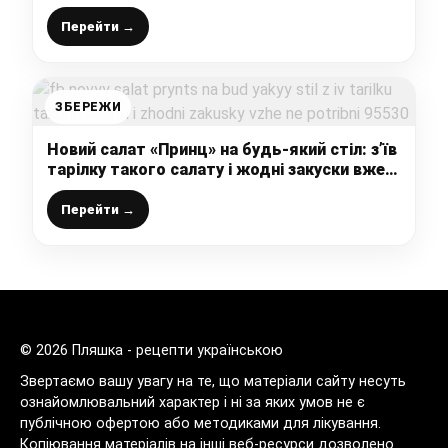
чудово поєднуються, до того ж у складі
всього 5 інгредієнтів
Перейти →
ЗБЕРЕЖИ
Новий салат «Принц» на будь-який стіл: з’їв
тарілку такого салату і жодні закуски вже
не потрібні
Перейти →
© 2026 Пляшка - рецепти українською
Звертаємо вашу увагу на те, що матеріали сайту несуть
ознайомлювальний характер і ні за яких умов не є
публічною офертою або методиками для лікування.
Копіювання матеріалів на інші веб-ресурси дозволено