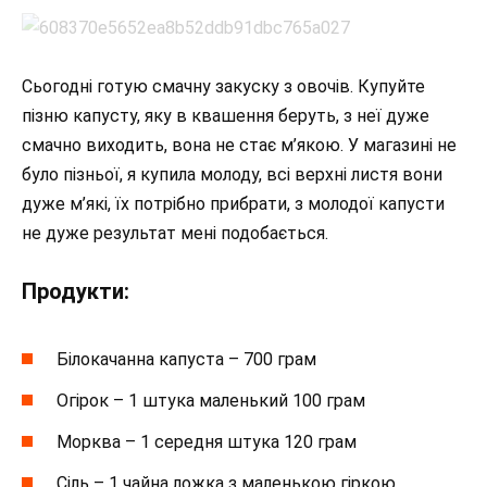
Сьогодні готую смачну закуску з овочів. Купуйте
пізню капусту, яку в квашення беруть, з неї дуже
смачно виходить, вона не стає м’якою. У магазині не
було пізньої, я купила молоду, всі верхні листя вони
дуже м’які, їх потрібно прибрати, з молодої капусти
не дуже результат мені подобається.
Продукти:
Білокачанна капуста – 700 грам
Огірок – 1 штука маленький 100 грам
Морква – 1 середня штука 120 грам
Сіль – 1 чайна ложка з маленькою гіркою