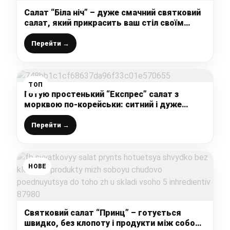
Салат “Біла ніч” – дуже смачний святковий
салат, який прикрасить ваш стіл своїм
зовнішнім виглядом, а також підкорить
відмінним смаком
Перейти →
ТОП
Готую простенький “Експрес” салат з
морквою по-корейськи: ситний і дуже
смачний, зі столу зникає миттєво
Перейти →
НОВЕ
Святковий салат “Принц” – готується
швидко, без клопоту і продукти між собою