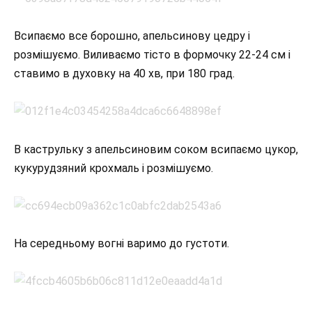
Всипаємо все борошно, апельсинову цедру і
розмішуємо. Виливаємо тісто в формочку 22-24 см і
ставимо в духовку на 40 хв, при 180 град.
В каструльку з апельсиновим соком всипаємо цукор,
кукурудзяний крохмаль і розмішуємо.
На середньому вогні варимо до густоти.