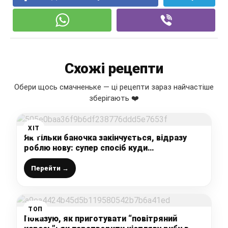
Схожі рецепти
Обери щось смачненьке — ці рецепти зараз найчастіше
зберігають ❤️
ХІТ
Як тільки баночка закінчується, відразу
роблю нову: супер спосіб куди
“прилаштувати” часник (додаю в борщ, в
картоплю і на бутерброд)
Перейти →
ТОП
Показую, як приготувати “повітряний