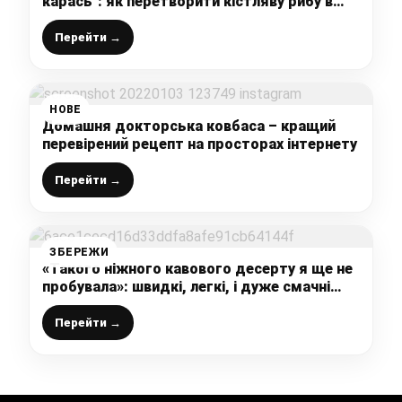
карась”: як перетворити кістляву рибу в
котлети з текстурою «пташиного молока»
Перейти →
НОВЕ
Домашня докторська ковбаса – кращий
перевірений рецепт на просторах інтернету
Перейти →
ЗБЕРЕЖИ
«Такого ніжного кавового десерту я ще не
пробувала»: швидкі, легкі, і дуже смачні
ласощі до чаю (обов’язково готую на
Новорічний стіл)
Перейти →