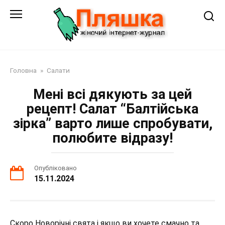
Перейти
до
змісту
Головна
»
Салати
Мені всі дякують за цей
рецепт! Салат “Балтійська
зірка” варто лише спробувати,
полюбите відразу!
Опубліковано
15.11.2024
Скоро Новорічні свята і якщо ви хочете смачно та