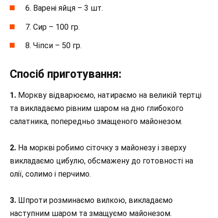
6. Варені яйця – 3 шт.
7. Сир – 100 гр.
8. Чіпси – 50 гр.
Спосіб приготування:
1.
Моркву відварюємо, натираємо на великій тертці
та викладаємо рівним шаром на дно глибокого
салатника, попередньо змащеного майонезом.
2.
На моркві робимо сіточку з майонезу і зверху
викладаємо цибулю, обсмажену до готовності на
олії, солимо і перчимо.
3.
Шпроти розминаємо вилкою, викладаємо
наступним шаром та змащуємо майонезом.