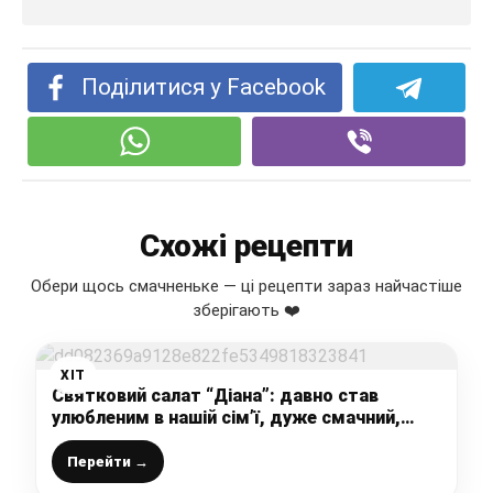
Поділитися у Facebook
Схожі рецепти
Обери щось смачненьке — ці рецепти зараз найчастіше
зберігають ❤️
ХІТ
Святковий салат “Діана”: давно став
улюбленим в нашій сім’ї, дуже смачний,
легкий і соковитий
Перейти →