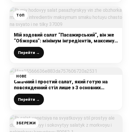
ТОП
Мій ходовий салат “Пасажирський”, він же
“Обжорка”: мінімум інгредієнтів, максимум
смаку, готую часто на свято і не тільки
Перейти →
НОВЕ
Смачний і простий салат, який готую на
повсякденний стіл лише з 3 основних
інгредієнтів: ділюся швидким і легким
рецептом
Перейти →
ЗБЕРЕЖИ