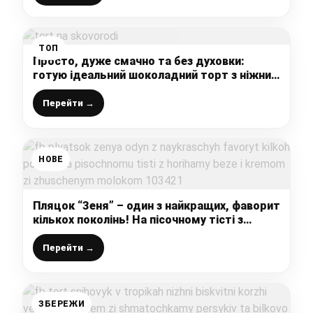
ТОП
Просто, дуже смачно та без духовки:
готую ідеальний шоколадний торт з ніжним
кремом на сковорідці (ділюсь рецептом)
Перейти →
НОВЕ
Пляцок “Зеня” – один з найкращих, фаворит
кількох поколінь! На пісочному тісті з
горіхами, безе і кремом зі згущеним
молоком
Перейти →
ЗБЕРЕЖИ