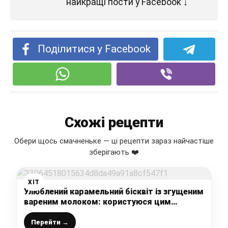
найкращі пости у Facebook ↓
Поділитися у Facebook
Схожі рецепти
Обери щось смачненьке — ці рецепти зараз найчастіше
зберігають ❤️
ХІТ
Улюблений карамельний бісквіт із згущеним
вареним молоком: користуюся цим
простим рецептом дуже часто
Перейти →