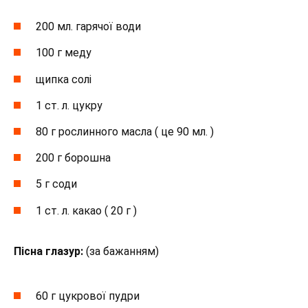
200 мл. гарячої води
100 г меду
щипка солі
1 ст. л. цукру
80 г рослинного масла ( це 90 мл. )
200 г борошна
5 г соди
1 ст. л. какао ( 20 г )
Пісна глазур:
(за бажанням)
60 г цукрової пудри