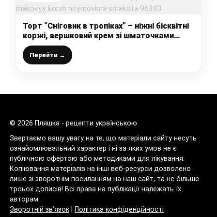
Торт “Сніговик в тропіках” – ніжні бісквітні
коржі, вершковий крем зі шматочками
персиків та білково-маковий корж –
неймовірна смакота
Перейти →
© 2026 Пляшка - рецепти українською
Звертаємо вашу увагу на те, що матеріали сайту несуть
ознайомлювальний характер і ні за яких умов не є
публічною офертою або методиками для лікування.
Копіювання матеріалів на інші веб-ресурси дозволено
лише зі зворотнім посиланням на наш сайт, та не більше
троьох дописів! Всі права на публікації належать їх
авторам.
Зворотній зв’язок
|
Політика конфіденційності