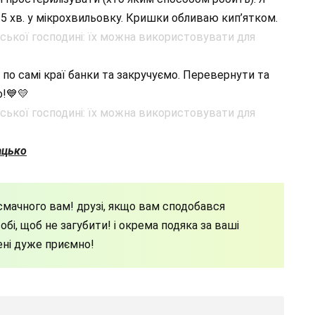
а 5 хв. у мікрохвильовку. Кришки обливаю кип’ятком.
по самі краї банки та закручуємо. Перевернути та
о!💙💛
ацько
мачного вам! друзі, якщо вам сподобався
бі, щоб не загубити! і окрема подяка за ваші
ені дуже приємно!