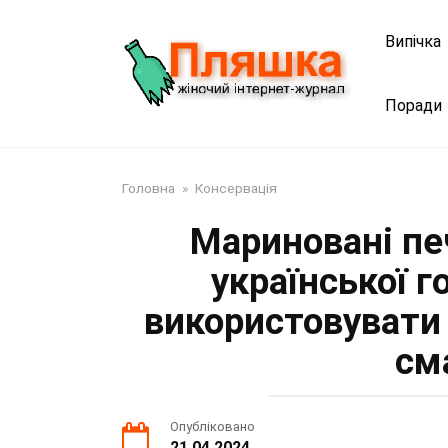
Перейти
до
Випічка
змісту
Поради
Головна
»
Консервація
Мариновані пе
української г
використовувати 
см
Опубліковано
21.04.2024