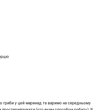
перцю
мо гриби у цей маринад та варимо на середньому
ки простерилізувати (хто яким способом робить). Я