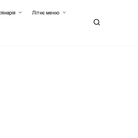
лінарія
Літнє меню