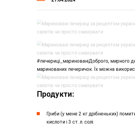
#печериці_маринованіДоброго, мирного дн
маринованих печеричок. Їх можна викорис
Продукти:
Гриби (у мене 2 кг дрібненьких) помити
кислоти і 3 ст. л. солі.