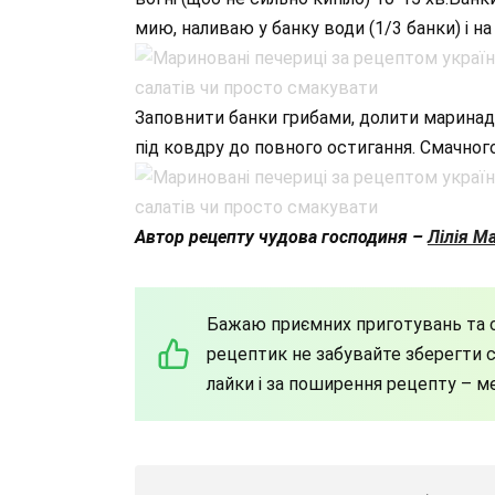
мию, наливаю у банку води (1/3 банки) і н
Заповнити банки грибами, долити маринад 
під ковдру до повного остигання. Смачног
Автор рецепту чудова господиня –
Лілія М
Бажаю приємних приготувань та с
рецептик не забувайте зберегти со
лайки і за поширення рецепту – м