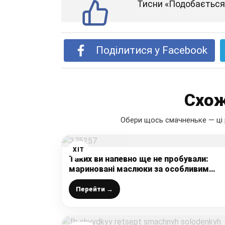
Тисни «Подобається»
Поділитися у Facebook
Схож
Обери щось смачненьке — ці 
ХІТ
Таких ви напевно ще не пробували:
мариновані маслюки за особливим
рецептом, ділюсь покроково з фото
Перейти →