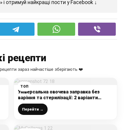
 і отримуй найкращі пости у Facebook ↓
і рецепти
рецепти зараз найчастіше зберігають ❤️
ТОП
Універсальна овочева заправка без
варіння та стерилізації: 2 варіанти
приготування
Перейти →