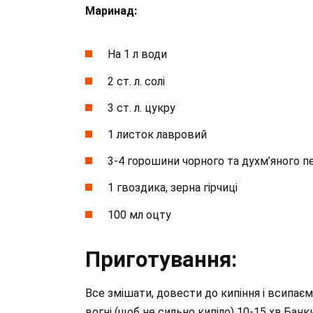
Маринад:
На 1 л води
2 ст. л. солі
3 ст. л. цукру
1 листок лавровий
3-4 горошини чорного та духм’яного 
1 гвоздика, зерна гірчиці
100 мл оцту
Приготування:
Все змішати, довести до кипіння і всипає
вогні (щоб не сильно кипіло) 10-15 хв.Бан