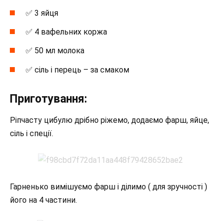
✅ 3 яйця
✅ 4 вафельних коржа
✅ 50 мл молока
✅ сіль і перець – за смаком
Приготування:
Ріпчасту цибулю дрібно ріжемо, додаємо фарш, яйце,
сіль і спеції.
Гарненько вимішуємо фарш і ділимо ( для зручності )
його на 4 частини.