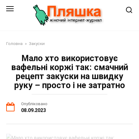
Перейти
до
змісту
Головна
»
Закуски
Мало хто використовує
вафельні коржі так: смачний
рецепт закуски на швидку
руку – просто і не затратно
Опубліковано
08.09.2023