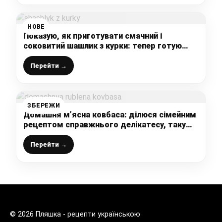
НОВЕ
Показую, як приготувати смачний і
соковитий шашлик з курки: тепер готую
лише так, ділюсь рецептом
Перейти →
ЗБЕРЕЖИ
Домашня м’ясна ковбаса: ділюся сімейним
рецептом справжнього делікатесу, таку
точно не купити ні в одному магазині
Перейти →
© 2026 Пляшка - рецепти українською