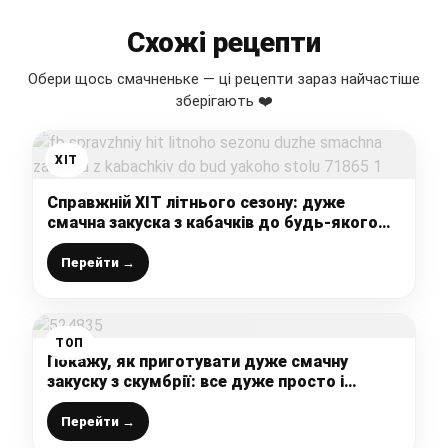
Схожі рецепти
Обери щось смачненьке — ці рецепти зараз найчастіше
зберігають ❤️
ХІТ
Справжній ХІТ літнього сезону: дуже
смачна закуска з кабачків до будь-якого
столу
Перейти →
ТОП
Покажу, як приготувати дуже смачну
закуску з скумбрії: все дуже просто і
подобається всім без винятку
Перейти →