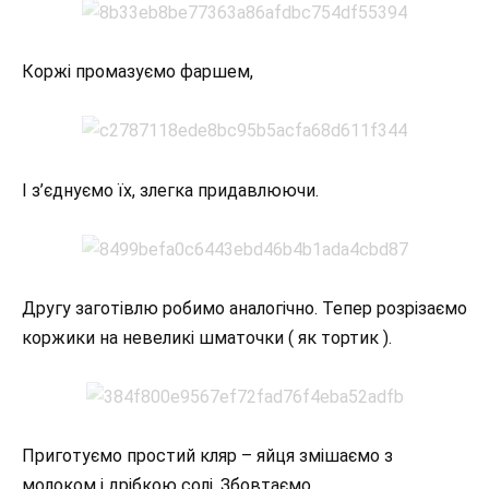
Коржі промазуємо фаршем,
І з’єднуємо їх, злегка придавлюючи.
Другу заготівлю робимо аналогічно. Тепер розрізаємо
коржики на невеликі шматочки ( як тортик ).
Приготуємо простий кляр – яйця змішаємо з
молоком і дрібкою солі. Збовтаємо.