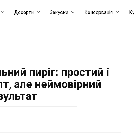
Десерти
Закуски
Консервація
Ку
ний пиріг: простий і
т, але неймовірний
зультат