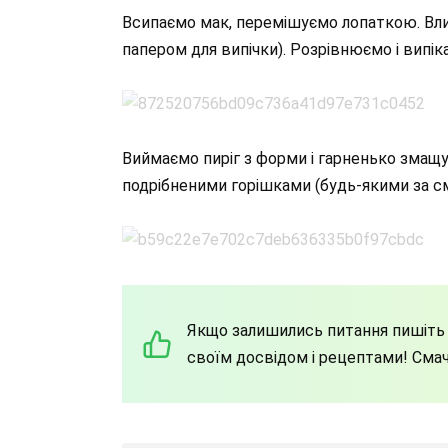
Всипаємо мак, перемішуємо лопаткою. Вли
папером для випічки). Розрівнюємо і випік
Виймаємо пиріг з форми і гарненько змащ
подрібненими горішками (будь-якими за с
Якщо залишились питання пишіть у
своїм досвідом і рецептами! Смач