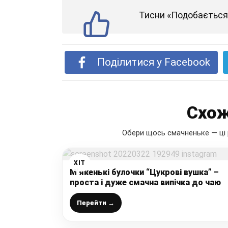
Тисни «Подобається»
Поділитися у Facebook
Схож
Обери щось смачненьке — ці 
ХІТ
М’якенькі булочки “Цукрові вушка” –
проста і дуже смачна випічка до чаю
Перейти →