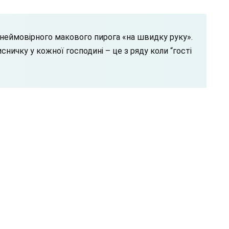
 неймовірного макового пирога «на швидку руку».
ничку у кожної господині – це з ряду коли “гості