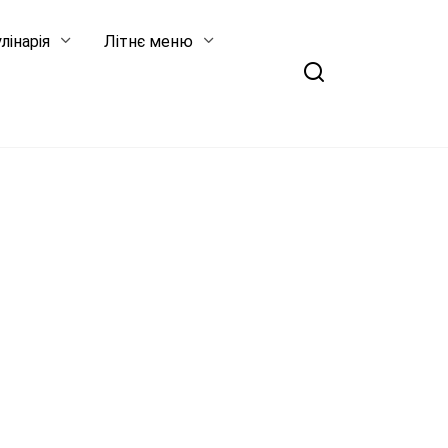
лінарія
Літнє меню