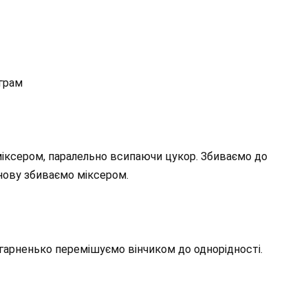
 грам
міксером, паралельно всипаючи цукор. Збиваємо до
знову збиваємо міксером.
гарненько перемішуємо вінчиком до однорідності.