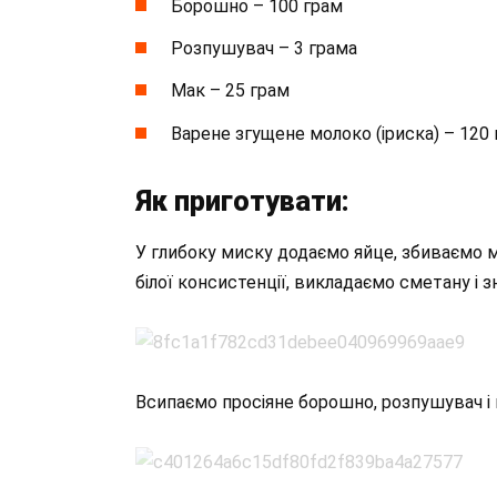
Борошно – 100 грам
Розпушувач – 3 грама
Мак – 25 грам
Варене згущене молоко (іриска) – 120
Як приготувати:
У глибоку миску додаємо яйце, збиваємо 
білої консистенції, викладаємо сметану і 
Всипаємо просіяне борошно, розпушувач і 