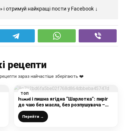
 і отримуй найкращі пости у Facebook ↓
і рецепти
рецепти зараз найчастіше зберігають ❤️
ТОП
Ніжні і пишна ягідна “Шарлотка”: пиріг
до чаю без масла, без розпушувача –
лише 3 основних інгредієнта і добавки
Перейти →