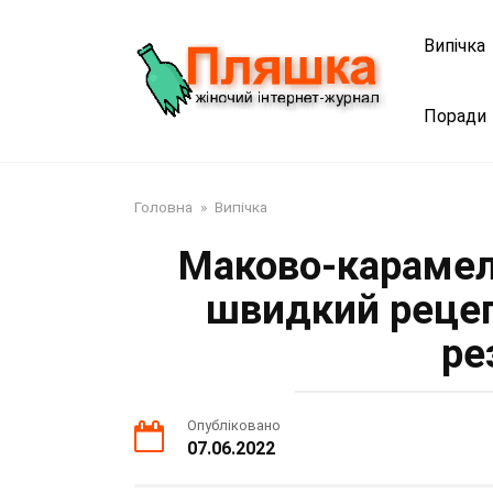
Перейти
до
Випічка
змісту
Поради
Головна
»
Випічка
Маково-карамель
швидкий рецеп
ре
Опубліковано
07.06.2022