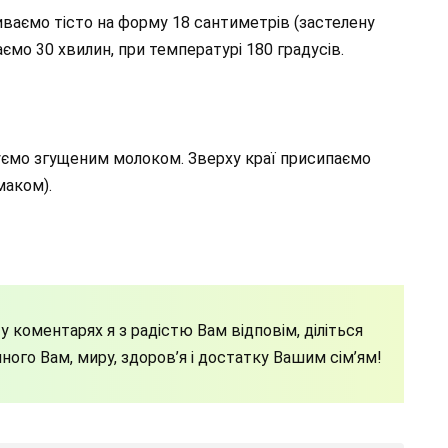
ваємо тісто на форму 18 сантиметрів (застелену
аємо 30 хвилин, при температурі 180 градусів.
уємо згущеним молоком. Зверху краї присипаємо
маком).
 коментарях я з радістю Вам відповім, діліться
ного Вам, миру, здоров’я і достатку Вашим сім’ям!