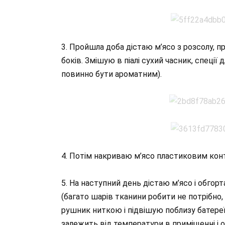
3. Пройшла доба дістаю м’ясо з розсолу, п
боків. Змішую в піалі сухий часник, спеції 
повинно бути ароматним).
4. Потім накриваю м’ясо пластиковим конт
5. На наступний день дістаю м’ясо і обго
(багато шарів тканини робити не потрібно,
рушник ниткою і підвішую поблизу батереї.
залежить від температури в приміщенні і 