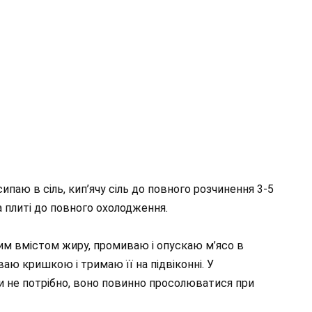
сипаю в сіль, кип’ячу сіль до повного розчинення 3-5
а плиті до повного охолодження.
им вмістом жиру, промиваю і опускаю м’ясо в
аю кришкою і тримаю її на підвіконні. У
и не потрібно, воно повинно просолюватися при