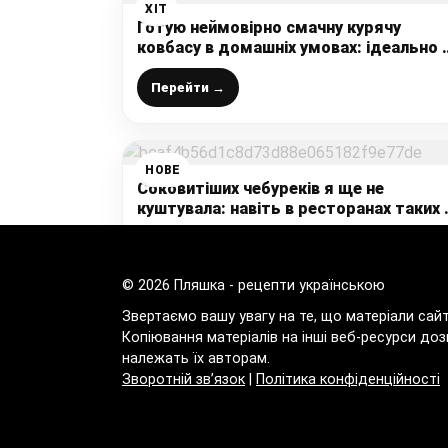
ХІТ
Готую неймовірно смачну курячу
ковбасу в домашніх умовах: ідеально 
бутербродів – подобається і дітям і
дорослим
Перейти →
НОВЕ
Соковитіших чебуреків я ще не
куштувала: навіть в ресторанах таких 
готують – хрумке тісто і багато соку
Перейти →
© 2026 Пляшка - рецепти українською
Звертаємо вашу увагу на те, що матеріали сай
Копіювання матеріалів на інші веб-ресурси доз
належать їх авторам.
Зворотній зв’язок
|
Політика конфіденційності