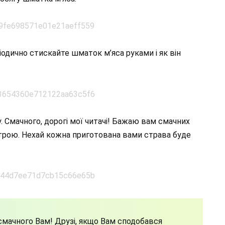
ріодично стискайте шматок м’яса руками і як він
. Смачного, дорогі мої читачі! Бажаю вам смачних
строю. Нехай кожна приготована вами страва буде
мачного Вам! Друзі, якщо Вам сподобався