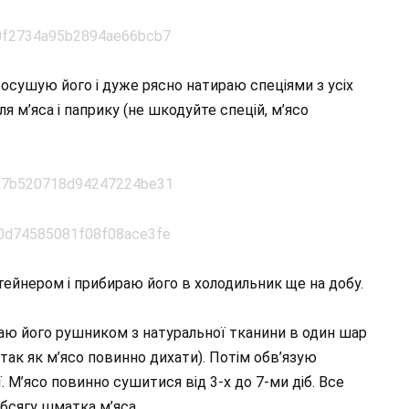
росушую його і дуже рясно натираю спеціями з усіх
для м’яса і паприку (не шкодуйте спецій, м’ясо
ейнером і прибираю його в холодильник ще на добу.
ртаю його рушником з натуральної тканини в один шар
 так як м’ясо повинно дихати). Потім обв’язую
 М’ясо повинно сушитися від 3-х до 7-ми діб. Все
обсягу шматка м’яса.