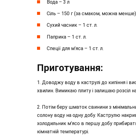
Вода – 3 л
Сіль – 150 г (за смаком, можна менше)
Сухий часник – 1 ст. л.
Паприка – 1 ст. л.
Спеції для м’яса – 1 ст. л.
Приготування:
1. Доводжу воду в каструлі до кипіння і ви
хвилин. Вимикаю плиту і залишаю розсіл н
2. Потім беру шматок свинини з мінімальн
солону воду на одну добу. Каструлю накрив
холодильник м’ясо в першу добу прибират
кімнатній температурі.