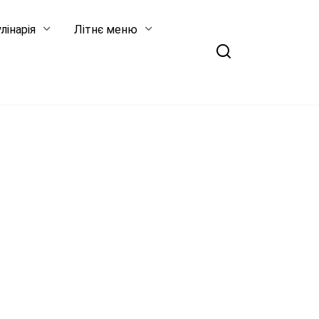
лінарія
Літнє меню