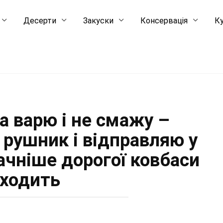
Десерти
Закуски
Консервація
Ку
а варю і не смажу –
 рушник і відправляю у
ачніше дорогої ковбаси
ходить