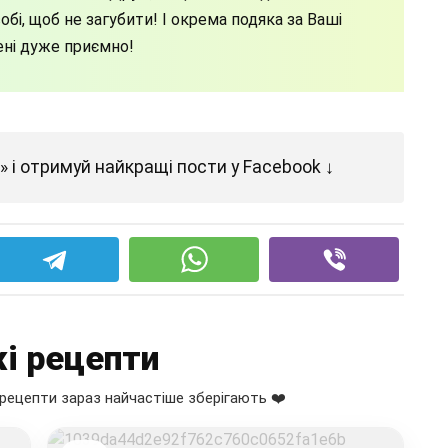
бі, щоб не загубити! І окрема подяка за Ваші
ені дуже приємно!
 і отримуй найкращі пости у Facebook ↓
і рецепти
рецепти зараз найчастіше зберігають ❤️