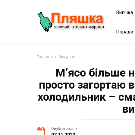
Перейти
до
Випічка
змісту
Поради
Головна
»
Закуски
М’ясо більше н
просто загортаю в
холодильник – см
ви
Опубліковано
07.11.2023