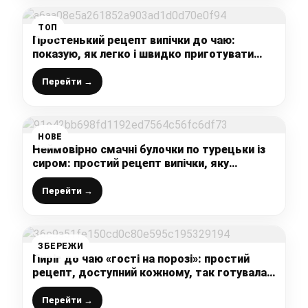
ТОП
Простенький рецепт випічки до чаю:
показую, як легко і швидко приготувати
слойки з ягодами
Перейти →
НОВЕ
Неймовірно смачні булочки по турецьки із
сиром: простий рецепт випічки, яку
люблять всі
Перейти →
ЗБЕРЕЖИ
Пиріг до чаю «гості на порозі»: простий
рецепт, доступний кожному, так готувала
ще моя бабуся – все змішала і в духовку
Перейти →