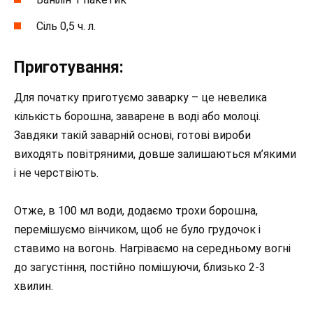
Сіль 0,5 ч. л.
Приготування:
Для початку приготуємо заварку – це невелика
кількість борошна, заварене в воді або молоці.
Завдяки такій заварній основі, готові вироби
виходять повітряними, довше залишаються м’якими
і не черствіють.
Отже, в 100 мл води, додаємо трохи борошна,
перемішуємо вінчиком, щоб не було грудочок і
ставимо на вогонь. Нагріваємо на середньому вогні
до загустіння, постійно помішуючи, близько 2-3
хвилин.