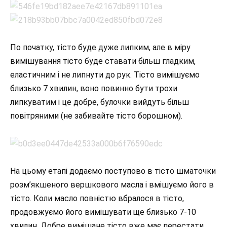
По початку, тісто буде дуже липким, але в міру
вимішування тісто буде ставати більш гладким,
еластичним і не липнути до рук. Тісто вимішуємо
близько 7 хвилин, воно повинно бути трохи
липкуватим і це добре, булочки вийдуть більш
повітряними (не забивайте тісто борошном).
На цьому етапі додаємо поступово в тісто шматочки
розм’якшеного вершкового масла і вмішуємо його в
тісто. Коли масло повністю вбралося в тісто,
продовжуємо його вимішувати ще близько 7-10
хвилин. Добре вимішане тісто вже має перестати