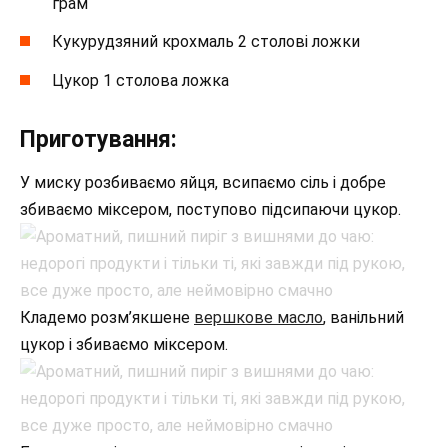
грам
Кукурудзяний крохмаль 2 столові ложки
Цукор 1 столова ложка
Приготування:
У миску розбиваємо яйця, всипаємо сіль і добре
збиваємо міксером, поступово підсипаючи цукор.
Кладемо розм’якшене
вершкове масло
, ванільний
цукор і збиваємо міксером.