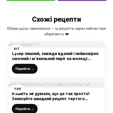
Схожі рецепти
Обери щось смачненьке — ці рецепти зараз найчастіше
зберігають ❤️
ХІТ
Супер пишний, завжди вдалий і неймовірно
смачний і м’якенький пиріг на молоці:
інгредієнти для нього завжди є вдома,
випічка “на швидку руку”
Перейти →
ТОП
Я навіть не думала, що це так просто!
Записуйте швидкий рецепт тертого
шоколадного СИРНИКА! Це дуже смачно!
Перейти →