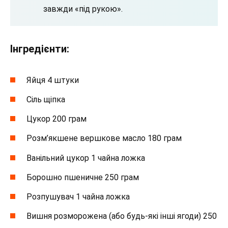
завжди «під рукою».
Інгредієнти:
Яйця 4 штуки
Сіль щіпка
Цукор 200 грам
Розм’якшене вершкове масло 180 грам
Ванільний цукор 1 чайна ложка
Борошно пшеничне 250 грам
Розпушувач 1 чайна ложка
Вишня розморожена (або будь-які інші ягоди) 250