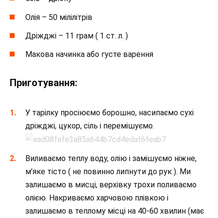
Олія – 50 мілілітрів
Дріжджі – 11 грам ( 1 ст. л. )
Макова начинка або густе варення
Приготування:
У тарілку просіюємо борошно, насипаємо сухі
дріжджі, цукор, сіль і перемішуємо.
Виливаємо теплу воду, олію і замішуємо ніжне,
м’яке тісто ( не повинно липнути до рук ). Ми
залишаємо в мисці, верхівку трохи поливаємо
олією. Накриваємо харчовою плівкою і
залишаємо в теплому місці на 40-60 хвилин (має