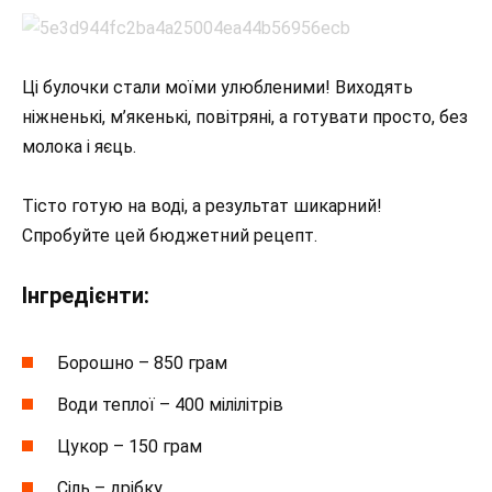
Ці булочки стали моїми улюбленими! Виходять
ніжненькі, м’якенькі, повітряні, а готувати просто, без
молока і яєць.
Тісто готую на воді, а результат шикарний!
Спробуйте цей бюджетний рецепт.
Інгредієнти:
Борошно – 850 грам
Води теплої – 400 мілілітрів
Цукор – 150 грам
Сіль – дрібку