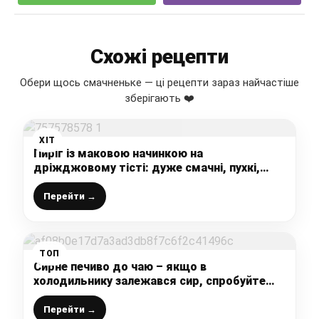
Схожі рецепти
Обери щось смачненьке — ці рецепти зараз найчастіше
зберігають ❤️
ХІТ
Пиріг із маковою начинкою на
дріжджовому тісті: дуже смачні, пухкі,
запашні, смак просто неперевершений
Перейти →
ТОП
Сирне печиво до чаю – якщо в
холодильнику залежався сир, спробуйте
приготувати цю смачну випічку
Перейти →