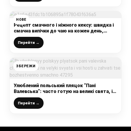
НОВЕ
Рецепт смачного і ніжного кексу: швидка і
смачна випічки до чаю на кожен день,
виходить м’якеньким і повітряним
Перейти →
ЗБЕРЕЖИ
Улюблений польський пляцок “Пані
Валевська”: часто готую на великі свята, і
всі гості у захваті – це божественно смачно
Перейти →