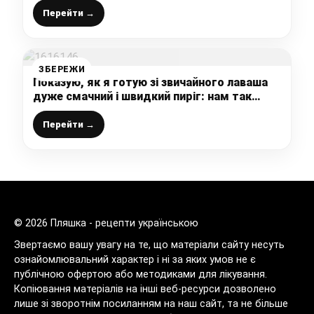
просто супер
Перейти →
ЗБЕРЕЖИ
Показую, як я готую зі звичайного лаваша
дуже смачний і швидкий пиріг: нам так
сподобався, що став вже улюбленим
Перейти →
© 2026 Пляшка - рецепти українською
Звертаємо вашу увагу на те, що матеріали сайту несуть
ознайомлювальний характер і ні за яких умов не є
публічною офертою або методиками для лікування.
Копіювання матеріалів на інші веб-ресурси дозволено
лише зі зворотнім посиланням на наш сайт, та не більше