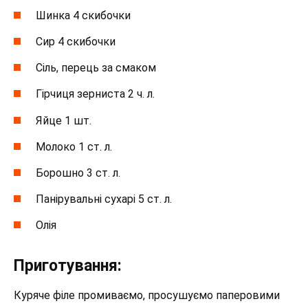
Шинка 4 скибочки
Сир 4 скибочки
Сіль, перець за смаком
Гірчиця зерниста 2 ч. л.
Яйце 1 шт.
Молоко 1 ст. л.
Борошно 3 ст. л.
Панірувальні сухарі 5 ст. л.
Олія
Приготування:
Куряче філе промиваємо, просушуємо паперовими