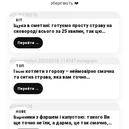
зберігають ❤️
ХІТ
Щука в сметані: готуємо просту страву на
сковороді всього за 25 хвилин, так цю
рибку мало хто готує, а даремно
Перейти →
ТОП
Пісні котлети з гороху – неймовірно смачна
та ситна страва, яка вам точно
сподобається
Перейти →
НОВЕ
Вареники з фаршем і капустою: такого Ви
ще точно не їли, а дарма, це так смачно,
що не передати словами – поєднання