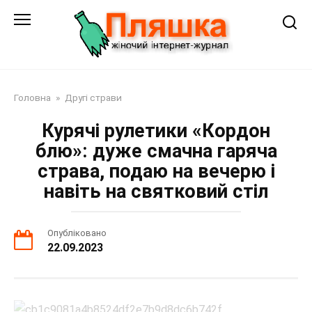
Перейти
до
змісту
Головна
»
Другі страви
Курячі рулетики «Кордон
блю»: дуже смачна гаряча
страва, подаю на вечерю і
навіть на святковий стіл
Опубліковано
22.09.2023