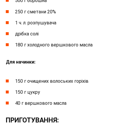
500 г борошна
250 г сметани 20%
1 ч. л. розпушувача
дрібка солі
180 г холодного вершкового масла
Для начинки:
150 г очищених волоських горіхів
150 г цукру
40 г вершкового масла
ПРИГОТУВАННЯ: