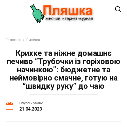
Перейти
до
змісту
Головна
»
Випічка
Крихке та ніжне домашнє
печиво “Трубочки із горіховою
начинкою”: бюджетне та
неймовірно смачне, готую на
“швидку руку” до чаю
Опубліковано
21.04.2023