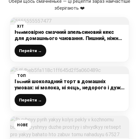
Обери щось смачненьке — ці рецепти зараз найчастіше
зберігають ❤️
ХІТ
Неймовірно смачний апельсиновий кекс
для домашнього чаювання. Пишний, ніжний
і дуже ароматний
Перейти →
ТОП
Пісний шоколадний торт в домашніх
умовах: ні молока, ні яєць, недорого і дуже
смачно – цей рецепт повинен бути у
вашому записничку
Перейти →
НОВЕ