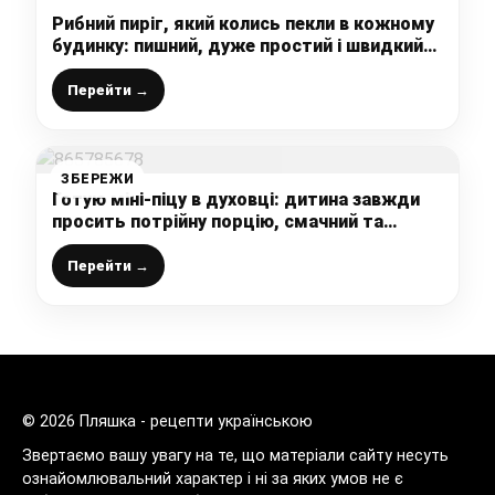
Рибний пиріг, який колись пекли в кожному
будинку: пишний, дуже простий і швидкий
рецепт, про який багато хто забув, тому
нагадую
Перейти →
ЗБЕРЕЖИ
Готую міні-піцу в духовці: дитина завжди
просить потрійну порцію, смачний та
простий рецепт піци
Перейти →
© 2026 Пляшка - рецепти українською
Звертаємо вашу увагу на те, що матеріали сайту несуть
ознайомлювальний характер і ні за яких умов не є