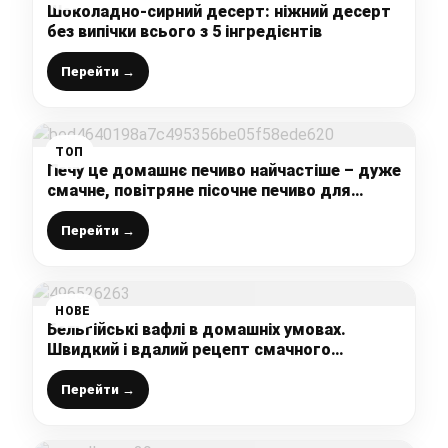
Шоколадно-сирний десерт: ніжний десерт
без випічки всього з 5 інгредієнтів
Перейти →
ТОП
Печу це домашнє печиво найчастіше – дуже
смачне, повітряне пісочне печиво для
домашнього чаювання
Перейти →
НОВЕ
Бельгійські вафлі в домашніх умовах.
Швидкий і вдалий рецепт смачного
десерту, з яким впорається кожен
Перейти →