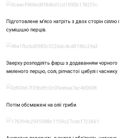
Підготовлене м’ясо натріть з двох сторін сіллю і
сумішшю перців.
Зверху розподіліть фарш з додаванням чорного
меленого перцю, солі, ріпчастої цибулі і часнику.
Потім обсмажені на олії гриби.