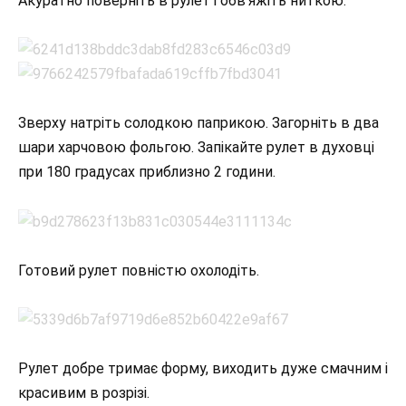
Акуратно поверніть в рулет і обв’яжіть ниткою.
Зверху натріть солодкою паприкою. Загорніть в два
шари харчовою фольгою. Запікайте рулет в духовці
при 180 градусах приблизно 2 години.
Готовий рулет повністю охолодіть.
Рулет добре тримає форму, виходить дуже смачним і
красивим в розрізі.