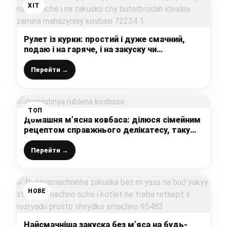
ХІТ
Рулет із курки: простий і дуже смачний,
подаю і на гаряче, і на закуску чи
бутербродах – ідеальна заміна магазинній
ковбасі
Перейти →
ТОП
Домашня м’ясна ковбаса: ділюся сімейним
рецептом справжнього делікатесу, таку
точно не купити ні в одному магазині
Перейти →
НОВЕ
Найсмачніша закуска без м’яса на будь-