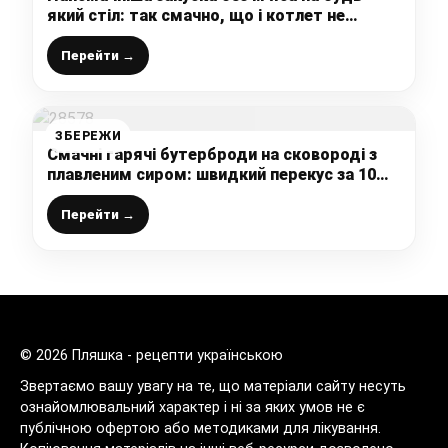
який стіл: так смачно, що і котлет не
треба, рецепт з розряду – просто, швидко,
смачно
Перейти →
ЗБЕРЕЖИ
Смачні гарячі бутерброди на сковороді з
плавленим сиром: швидкий перекус за 10
хвилин, який сподобається всім
Перейти →
© 2026 Пляшка - рецепти українською
Звертаємо вашу увагу на те, що матеріали сайту несуть
ознайомлювальний характер і ні за яких умов не є
публічною офертою або методиками для лікування.