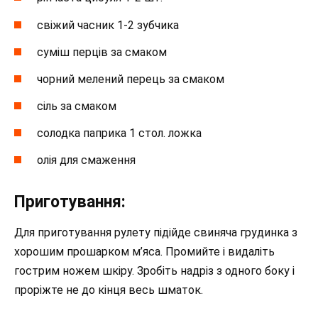
свіжий часник 1-2 зубчика
суміш перців за смаком
чорний мелений перець за смаком
сіль за смаком
солодка паприка 1 стол. ложка
олія для смаження
Приготування:
Для приготування рулету підійде свиняча грудинка з
хорошим прошарком м’яса. Промийте і видаліть
гострим ножем шкіру. Зробіть надріз з одного боку і
проріжте не до кінця весь шматок.