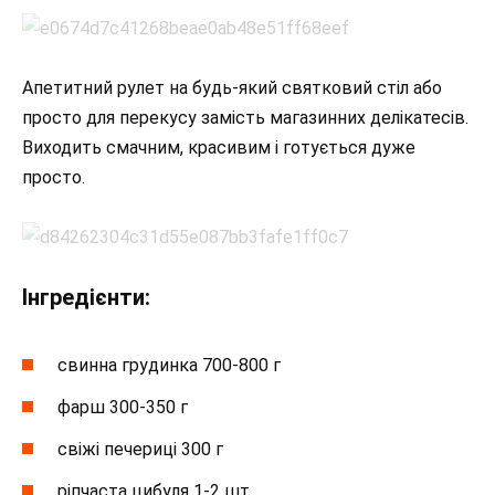
Апетитний рулет на будь-який святковий стіл або
просто для перекусу замість магазинних делікатесів.
Виходить смачним, красивим і готується дуже
просто.
Інгредієнти:
свинна грудинка 700-800 г
фарш 300-350 г
свіжі печериці 300 г
ріпчаста цибуля 1-2 шт.