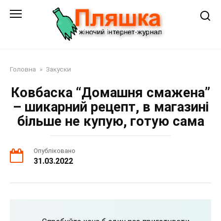
Перейти
до
змісту
Головна
»
Закуски
Ковбаска “Домашня смажена”
– шикарний рецепт, в магазині
більше не купую, готую сама
Опубліковано
31.03.2022