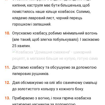
кипіння, каструля має бути більшенька, щоб
помістилось наше кільце ковбасок. Солимо,
кладемо лавровий лист, чорний перець
горошком і запашний.
Опускаємо ковбасу, робимо мінімальний вогонь
(але такий, щоб злегка побулькувало). І засікаємо
25 хвилин.
Дістаємо ковбасу та обсушуємо за допомогою
паперових рушників.
Далі обсмажуємо на олії або свинячому смальці
до золотистого кольору з кожного боку.
Прибираємо з вогню, і поки гаряча ковбаска
натираємо часником за допомогою