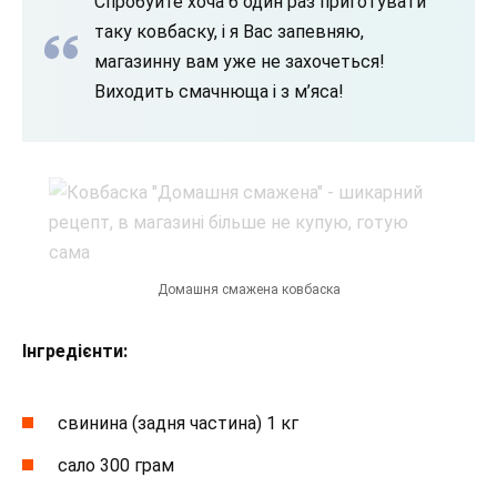
Спробуйте хоча б один раз приготувати
таку ковбаску, і я Вас запевняю,
магазинну вам уже не захочеться!
Виходить смачнюща і з м’яса!
Домашня смажена ковбаска
Інгредієнти:
свинина (задня частина) 1 кг
сало 300 грам