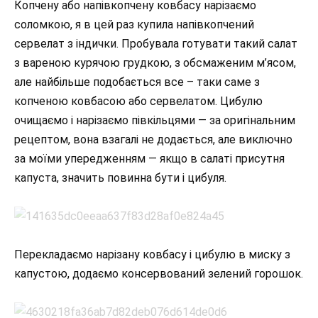
Копчену або напівкопчену ковбасу нарізаємо
соломкою, я в цей раз купила напівкопчений
сервелат з індички. Пробувала готувати такий салат
з вареною курячою грудкою, з обсмаженим м’ясом,
але найбільше подобається все – таки саме з
копченою ковбасою або сервелатом. Цибулю
очищаємо і нарізаємо півкільцями — за оригінальним
рецептом, вона взагалі не додається, але виключно
за моїми упередженням — якщо в салаті присутня
капуста, значить повинна бути і цибуля.
Перекладаємо нарізану ковбасу і цибулю в миску з
капустою, додаємо консервований зелений горошок.