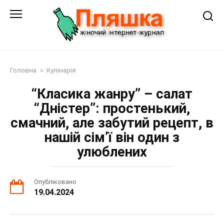
Перейти
до
змісту
Головна
»
Кулінарія
“Класика жанру” – салат
“Дністер”: простенький,
смачний, але забутий рецепт, в
нашій сім’ї він один з
улюблених
Опубліковано
19.04.2024