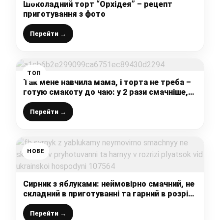
Шоколадний торт “Орхідея” – рецепт
приготування з фото
Перейти →
ТОП
Так мене навчила мама, і торта не треба –
готую смакоту до чаю: у 2 рази смачніше,
ніж звичайні пироги
Перейти →
НОВЕ
Сирник з яблуками: неймовірно смачний, не
складний в приготуванні та гарний в розрізі
пляцок від української господині
Перейти →