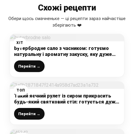
Схожі рецепти
Обери щось смачненьке — ці рецепти зараз найчастіше
зберігають ❤️
ХІТ
Бутербродне сало з часником: готуємо
натуральну і ароматну закуску, яку дуже
полюбляють чоловіки
Перейти →
ТОП
Такий яєчний рулет із сиром прикрасить
будь-який святковий стіл: готується дуже
просто, а виходить смачно і красиво
Перейти →