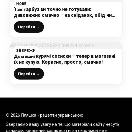
НОВЕ
Так гарбуз ви точно не готували:
дивовижно смачно – на сніданок, обід чи
вечерю за 20 хвилин
Перейти →
ЗБЕРЕЖИ
Домашні курячі сосиски – тепер в магазині
їх не купую. Корисно, просто, смачно!
Перейти →
© 2026 Пляшка - рецепти українською
Звертаємо вашу увагу на те, що матеріали сайту несуть
ознайомлювальний характер і ні за яких умов не є