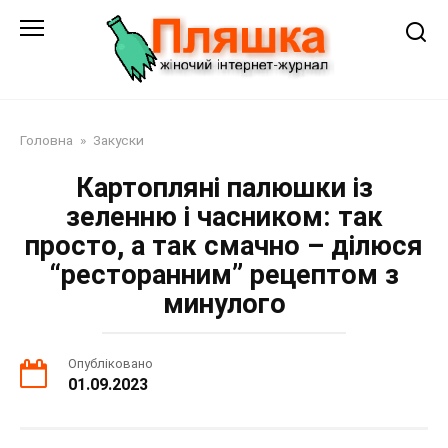
Перейти
до
змісту
Головна
»
Закуски
Картопляні палюшки із
зеленню і часником: так
просто, а так смачно – ділюся
“ресторанним” рецептом з
минулого
Опубліковано
01.09.2023