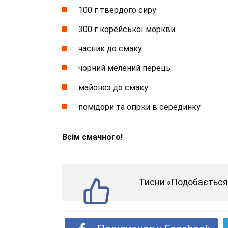
100 г твердого сиру
300 г корейської моркви
часник до смаку
чорний мелений перець
майонез до смаку
помідори та огірки в серединку
Всім смачного!
Тисни «Подобається»