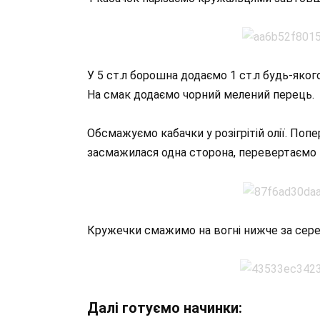
У 5 ст.л борошна додаємо 1 ст.л будь-яко
На смак додаємо чорний мелений перець.
Обсмажуємо кабачки у розігрітій олії. Поп
засмажилася одна сторона, перевертаємо н
Кружечки смажимо на вогні нижче за сере
Далі готуємо начинки: