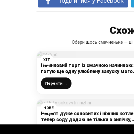
Поділитися у Facebook
Схож
Обери щось смачненьке — ці 
ХІТ
Печінковий торт із смачною начинкою:
готую ще одну улюблену закуску мого
чоловіка на святковий стіл
Перейти →
НОВЕ
Рецепт дуже соковитих і ніжних котле
тепер соду додаю не тільки в випічку,
але і у фарш
Перейти →