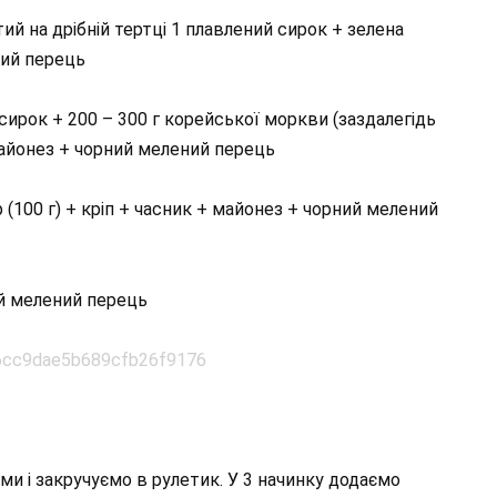
ртий на дрібній тертці 1 плавлений сирок + зелена
ний перець
 сирок + 200 – 300 г корейської моркви (заздалегідь
майонез + чорний мелений перець
 (100 г) + кріп + часник + майонез + чорний мелений
ий мелений перець
и і закручуємо в рулетик. У 3 начинку додаємо