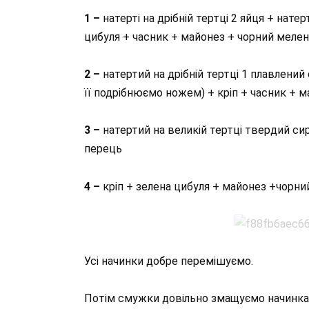
1 –
натерті на дрібній тертці 2 яйця + нате
цибуля + часник + майонез + чорний меле
2 –
натертий на дрібній тертці 1 плавлений
її подрібнюємо ножем) + кріп + часник + 
3 –
натертий на великій тертці твердий сир
перець
4 –
кріп + зелена цибуля + майонез +чорн
Усі начинки добре перемішуємо.
Потім смужки довільно змащуємо начинкам