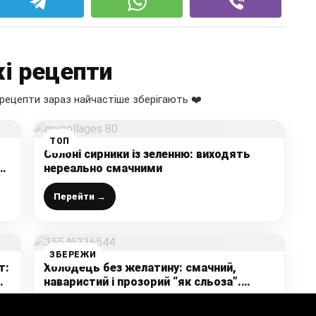
і рецепти
рецепти зараз найчастіше зберігають ❤️
ТОП
Солоні сирники із зеленню: виходять
нереально смачними
Перейти →
ЗБЕРЕЖИ
т:
Холодець без желатину: смачний,
наваристий і прозорий “як сльоза”.
Рецепт до Великодня 2024
Перейти →