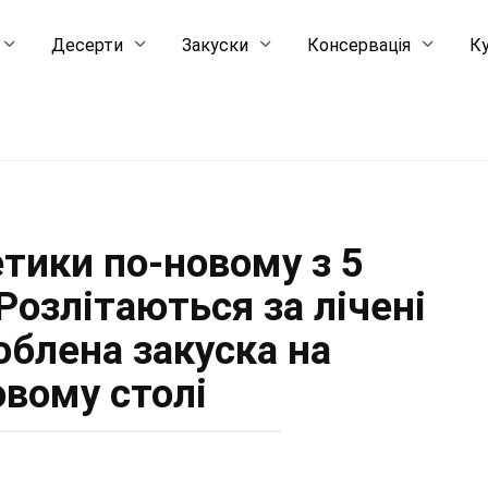
Десерти
Закуски
Консервація
Ку
етики по-новому з 5
Розлітаються за лічені
юблена закуска на
овому столі