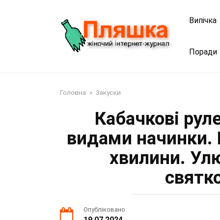
Перейти
до
Випічка
змісту
Поради
Головна
»
Закуски
Кабачкові рул
видами начинки. 
хвилини. Ул
святк
Опубліковано
19.07.2024