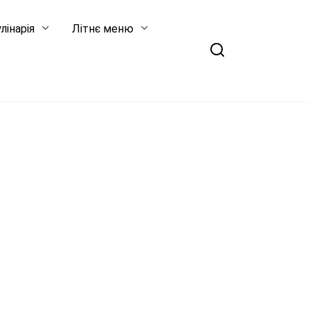
лінарія
Літнє меню