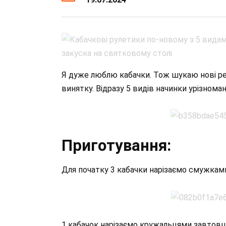
Я дуже люблю кабачки. Тож шукаю нові ре
винятку. Відразу 5 видів начинки урізноман
Приготування:
Для початку 3 кабачки нарізаємо смужками
1 кабачок нарізаємо кружальцями завтовш