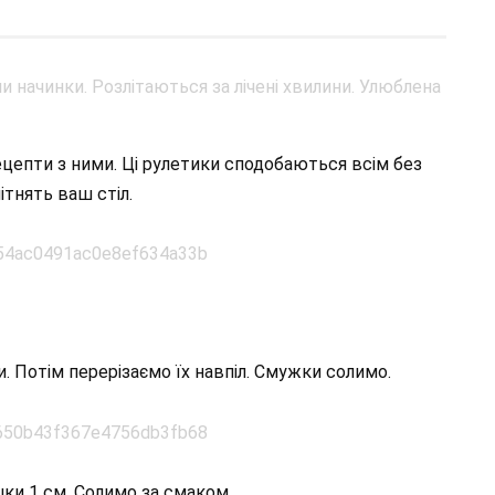
цепти з ними. Ці рулетики сподобаються всім без
ітнять ваш стіл.
. Потім перерізаємо їх навпіл. Смужки солимо.
ки 1 см. Солимо за смаком.