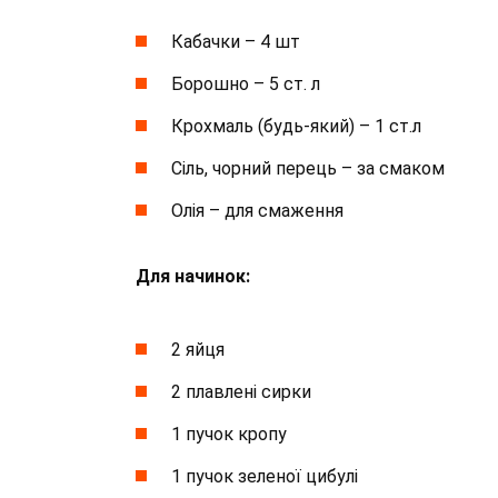
Кабачки – 4 шт
Борошно – 5 ст. л
Крохмаль (будь-який) – 1 ст.л
Сіль, чорний перець – за смаком
Олія – для смаження
Для начинок:
2 яйця
2 плавлені сирки
1 пучок кропу
1 пучок зеленої цибулі