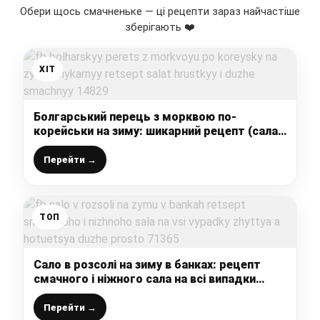
Обери щось смачненьке — ці рецепти зараз найчастіше
зберігають ❤️
ХІТ
Болгарський перець з морквою по-
корейськи на зиму: шикарний рецепт (салат
хрусткий і дуже смачний)
Перейти →
ТОП
Сало в розсолі на зиму в банках: рецепт
смачного і ніжного сала на всі випадки
життя, а готується дуже просто
Перейти →