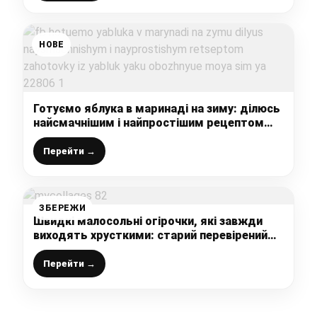
НОВЕ
Готуємо яблука в маринаді на зиму: ділюсь
найсмачнішим і найпростішим рецептом
заготовки із яблук, яку обожнює моя сім’я
Перейти →
ЗБЕРЕЖИ
Швидкі малосольні огірочки, які завжди
виходять хрусткими: старий перевірений
рецепт, мій улюблений
Перейти →