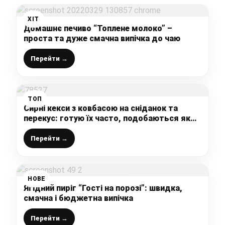
ХІТ
Домашнє печиво “Топлене молоко” –
проста та дуже смачна випічка до чаю
Перейти →
ТОП
Сирні кекси з ковбасою на сніданок та
перекус: готую їх часто, подобаються як
дітям так і дорослим, все просто і легко
Перейти →
НОВЕ
Ягідний пиріг “Гості на порозі”: швидка,
смачна і бюджетна випічка
Перейти →