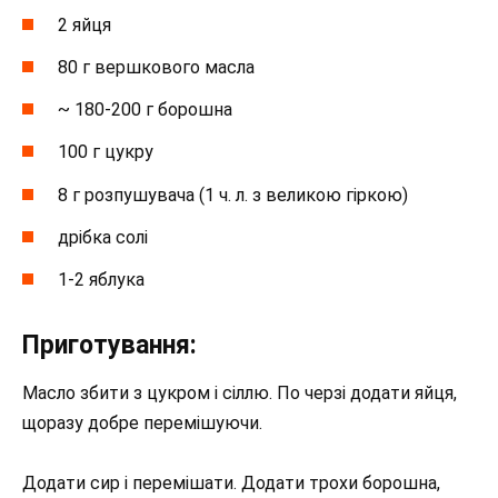
2 яйця
80 г вершкового масла
~ 180-200 г борошна
100 г цукру
8 г розпушувача (1 ч. л. з великою гіркою)
дрібка солі
1-2 яблука
Приготування:
Масло збити з цукром і сіллю. По черзі додати яйця,
щоразу добре перемішуючи.
Додати сир і перемішати. Додати трохи борошна,