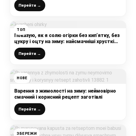
Перейти →
ТОП
Показую, як я солю огірки без кип’ятку, без
цукру і оцту на зиму: найсмачніші хрусткі
квашені огірочки
Перейти →
НОВЕ
Варення з жимолості на зиму: неймовірно
смачний і корисний рецепт заготівлі
Перейти →
ЗБЕРЕЖИ