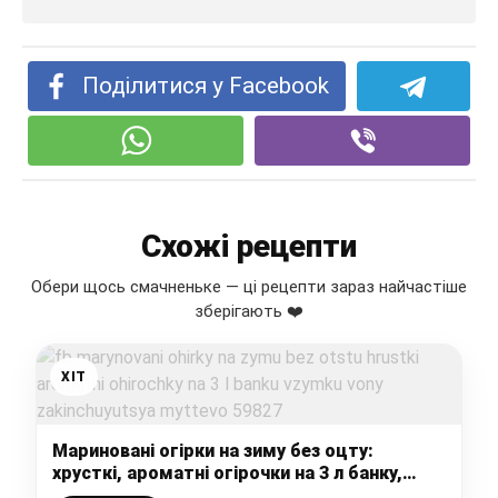
Поділитися у Facebook
Схожі рецепти
Обери щось смачненьке — ці рецепти зараз найчастіше
зберігають ❤️
ХІТ
Мариновані огірки на зиму без оцту:
хрусткі, ароматні огірочки на 3 л банку,
взимку вони закінчуються миттєво