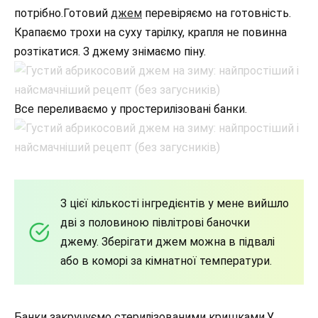
потрібно.Готовий
джем
перевіряємо на готовність.
Крапаємо трохи на суху тарілку, крапля не повинна
розтікатися. З джему знімаємо піну.
Все переливаємо у простерилізовані банки.
З цієї кількості інгредієнтів у мене вийшло
дві з половиною півлітрові баночки
джему. Зберігати джем можна в підвалі
або в коморі за кімнатної температури.
Банки закручуємо стерилізованими кришками.У