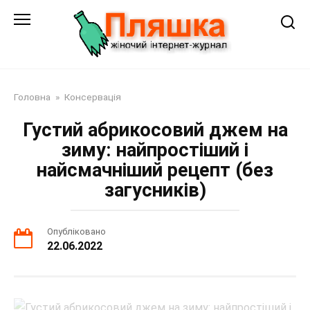
Перейти
до
змісту
Головна
»
Консервація
Густий абрикосовий джем на
зиму: найпростіший і
найсмачніший рецепт (без
загусників)
Опубліковано
22.06.2022