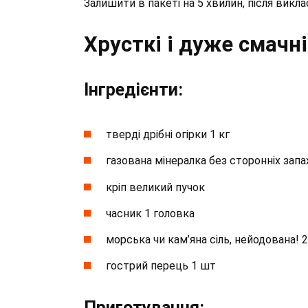
Залишити в пакеті на 5 хвилин, після викласти
Хрусткі і дуже смачні
⁣⁣Інгредієнти:⁣⁣⠀
тверді дрібні огірки 1 кг⁣⁣⠀
газована мінералка без сторонніх запах
кріп великий пучок⁣⁣⠀
часник 1 головка⁣⁣⠀
морська чи кам’яна сіль, нейодована! 2-
гострий перець 1 шт⁣⁣⠀
Приготування:⁣⁣