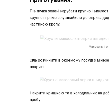
Пів пучка зелені нарубати крупно і викласт
крупно і прямо з лушпайкою до огірків, д
частиною кропу⁣⁣.
Малосольні ог
Сіль розчинити в окремому посуді з мінера
покриті.
Накрити кришкою та в холодильник на добу
пробу! ⁣⁣