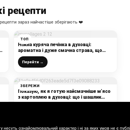
і рецепти
рецепти зараз найчастіше зберігають ❤️
ТОП
Ніжна куряча печінка в духовці:
яю
ароматна і дуже смачна страва, що
стала улюбленою в нашій сім’ї
Перейти →
ЗБЕРЕЖИ
Показую, як я готую найсмачніше м’ясо
з картоплею в духовці: що і шашлик
може легко замінити
Перейти →
ту несуть ознайомлювальний характер і ні за яких умов не є пу