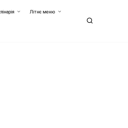
лінарія
Літнє меню