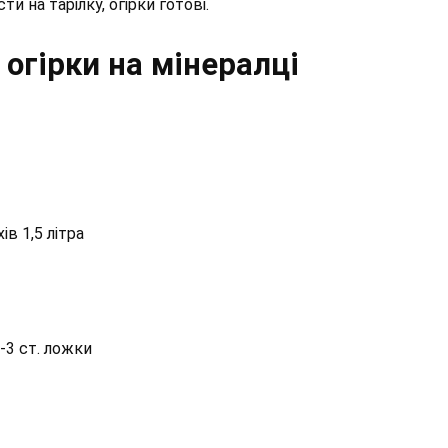
 на тарілку, огірки готові. ⁣⁣
 огірки на мінералці
ів 1,5 літра
3 ст. ложки⁣⁣⠀