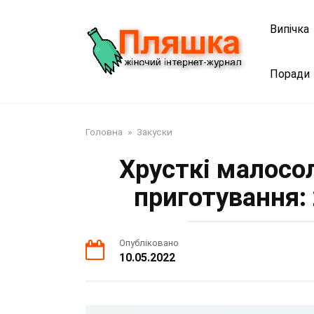
Перейти
до
Випічка
змісту
Поради
Головна
»
Закуски
Хрусткі малосо
приготування:
Опубліковано
10.05.2022