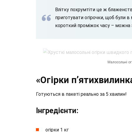
Влітку похрумтіти це ж блаженст
приготувати огірочки, щоб були в м
короткий проміжок часу – можна з
Малосольні ог
«Огірки п’ятихвилинка»
Готуються в пакеті реально за 5 хвилин!
Інгредієнти:⁣⁣⠀
огірки 1 кг⁣⁣⠀