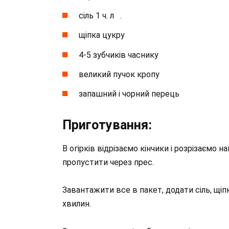
сіль 1 ч. л⁣⁣⠀.
щіпка цукру⁣⁣⠀
4-5 зубчиків часнику⁣⁣⠀
великий пучок кропу⁣⁣⠀
запашний і чорний перець⁣⁣⠀
Приготування:⁣⁣⠀
В огірків відрізаємо кінчики і розрізаємо н
пропустити через прес.
Завантажити все в пакет, додати сіль, щіп
хвилин.