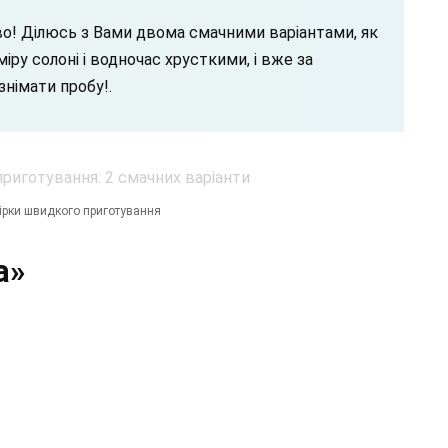
во! Ділюсь з Вами двома смачними варіантами, як
іру солоні і водночас хрусткими, і вже за
німати пробу!.
ірки швидкого приготування
⁣⁣