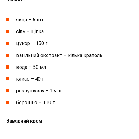
яйця – 5 шт.
сіль – щіпка
цукор – 150 г
ванільний екстракт – кілька крапель
вода – 50 мл
какао – 40 г
розпушувач – 1 ч. л.
борошно – 110 г
Заварний крем: