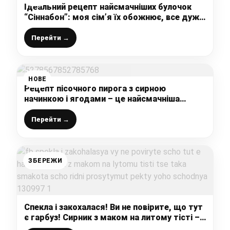
Ідеальний рецепт найсмачніших булочок
“Сіннабон”: моя сім’я їх обожнює, все дуже
просто і легко, виходять з першого разу
Перейти →
НОВЕ
Рецепт пісочного пирога з сирною
начинкою і ягодами – це найсмачніша
випічка до чаю, а готується на раз-два!
Перейти →
ЗБЕРЕЖИ
Спекла і закохалася! Ви не повірите, що тут
є гарбуз! Сирник з маком на литому тісті –
це така смакота, що рідні проситимуть