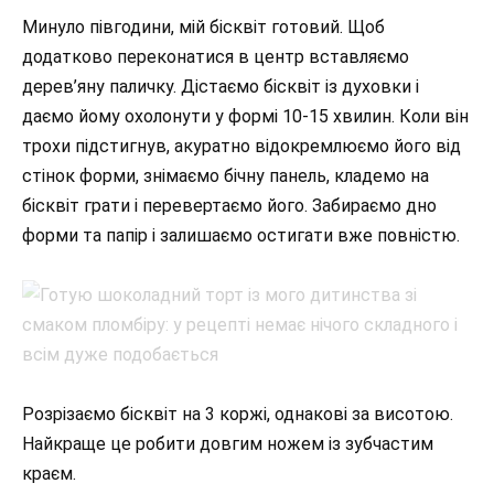
Минуло півгодини, мій бісквіт готовий. Щоб
додатково переконатися в центр вставляємо
дерев’яну паличку. Дістаємо бісквіт із духовки і
даємо йому охолонути у формі 10-15 хвилин. Коли він
трохи підстигнув, акуратно відокремлюємо його від
стінок форми, знімаємо бічну панель, кладемо на
бісквіт грати і перевертаємо його. Забираємо дно
форми та папір і залишаємо остигати вже повністю.
Розрізаємо бісквіт на 3 коржі, однакові за висотою.
Найкраще це робити довгим ножем із зубчастим
краєм.