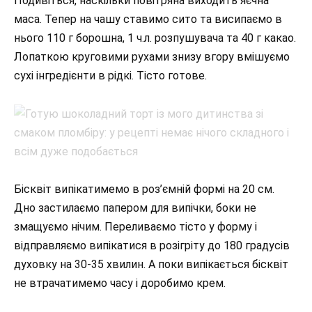
Подивіться, наскільки повітряна виходить яєчна
маса. Тепер на чашу ставимо сито та висипаємо в
нього 110 г борошна, 1 ч.л. розпушувача та 40 г какао.
Лопаткою круговими рухами знизу вгору вмішуємо
сухі інгредієнти в рідкі. Тісто готове.
Бісквіт випікатимемо в роз’ємній формі на 20 см.
Дно застилаємо папером для випічки, боки не
змащуємо нічим. Переливаємо тісто у форму і
відправляємо випікатися в розігріту до 180 градусів
духовку на 30-35 хвилин. А поки випікається бісквіт
не втрачатимемо часу і доробимо крем.