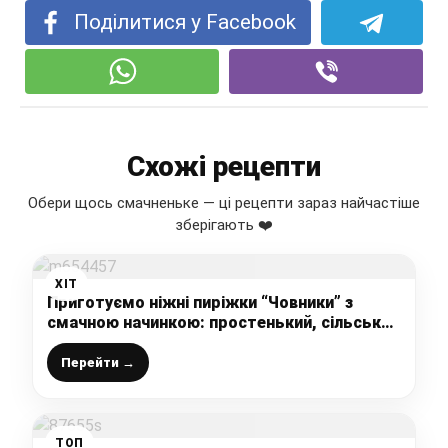
Поділитися у Facebook
Схожі рецепти
Обери щось смачненьке — ці рецепти зараз найчастіше
зберігають ❤️
ХІТ
Приготуємо ніжні пиріжки “Човники” з
смачною начинкою: простенький, сільський
рецепт, що не має собі рівних
Перейти →
ТОП