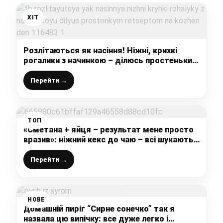
ХІТ
Розлітаються як насіння! Ніжні, крихкі
рогалики з начинкою – ділюсь простеньким
рецептом на кожен день
Перейти →
ТОП
«Сметана + яйця – результат мене просто
вразив»: ніжний кекс до чаю – всі шукають
цей рецепт, а я ділюся з вами
Перейти →
НОВЕ
Домашній пиріг “Сирне сонечко” так я
назвала цю випічку: все дуже легко і