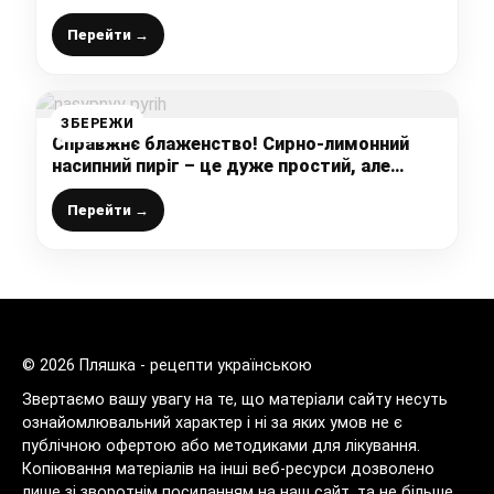
швидко, а результат просто
неперевершений
Перейти →
ЗБЕРЕЖИ
Справжнє блаженство! Сирно-лимонний
насипний пиріг – це дуже простий, але
неймовірно смачний десерт (без замісу
тіста)
Перейти →
© 2026 Пляшка - рецепти українською
Звертаємо вашу увагу на те, що матеріали сайту несуть
ознайомлювальний характер і ні за яких умов не є
публічною офертою або методиками для лікування.
Копіювання матеріалів на інші веб-ресурси дозволено
лише зі зворотнім посиланням на наш сайт, та не більше