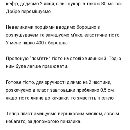
кефір, додаємо 2 яйця, сіль і цукор, а також 80 мл. олії.
Добре перемішуємо.
Невеликими порціями вводимо борошно з
розпушувачем та замішуємо м’яке, еластичне тісто.
У мене пішло 400 г борошна.
Пропоную “пом’яти” тісто на столі хвилинки 3. Тоді з
ним буде легше працювати.
Готове тісто, для зручності ділимо на 2 частини,
розкачуємо в пласт завтовшки приблизно 0.5 см.,
якщо тісто липне до качалки, то змастіть її олією.
Тепер пласт змащуємо вершковим маслом, зовсім
небагато, за допомогою пензлика.