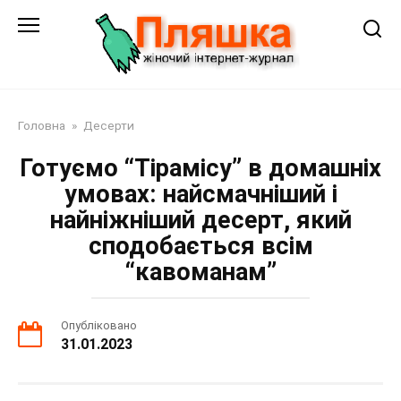
Перейти
до
змісту
Головна
»
Десерти
Готуємо “Тірамісу” в домашніх
умовах: найсмачніший і
найніжніший десерт, який
сподобається всім
“кавоманам”
Опубліковано
31.01.2023