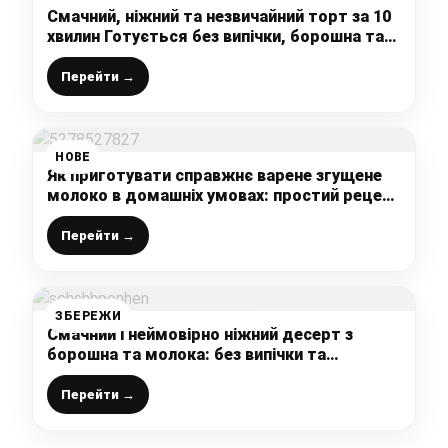
Смачний, ніжний та незвичайний торт за 10
хвилин Готується без випічки, борошна та
цукру
Перейти →
НОВЕ
Як приготувати справжнє варене згущене
молоко в домашніх умовах: простий рецепт
з 3 інгредієнтів від української господині
Перейти →
ЗБЕРЕЖИ
Смачний і неймовірно ніжний десерт з
борошна та молока: без випічки та
желатину
Перейти →