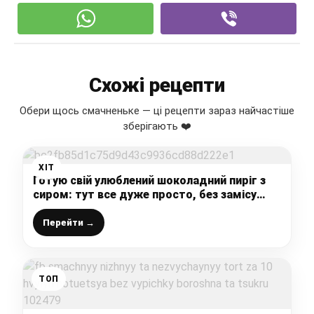
Схожі рецепти
Обери щось смачненьке — ці рецепти зараз найчастіше
зберігають ❤️
ХІТ
Готую свій улюблений шоколадний пиріг з
сиром: тут все дуже просто, без замісу
тіста і з ніжнішою начинкою
Перейти →
ТОП