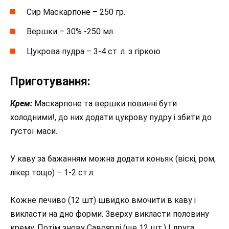
Сир Маскарпоне – 250 гр.
Вершки – 30% -250 мл.
Цукрова пудра – 3-4 ст. л. з гіркою
Приготування:
Крем:
Маскарпоне та вершки повинні бути
холодними!, до них додати цукрову пудру і збити до
густої маси.
У каву за бажанням можна додати коньяк (віскі, ром,
лікер тощо) – 1-2 ст.л.
Кожне печиво (12 шт) швидко вмочити в каву і
викласти на дно форми. Зверху викласти половину
крему. Потім знову Савоярді (ще 12 шт.) І друга