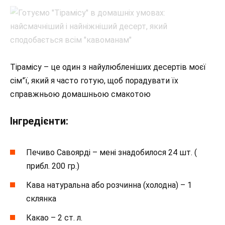
Тірамісу – це один з найулюбленіших десертів моєї
сім”ї, який я часто готую, щоб порадувати їх
справжньою домашньою смакотою
Інгредієнти:
Печиво Савоярді – мені знадобилося 24 шт. (
прибл. 200 гр.)
Кава натуральна або розчинна (холодна) – 1
склянка
Какао – 2 ст. л.