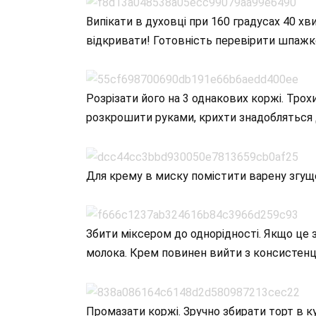
Випікати в духовці при 160 градусах 40 х
відкривати! Готовність перевірити шпажко
Розрізати його на 3 однакових коржі. Трохи
розкрошити руками, крихти знадобляться 
Для крему в миску помістити варену згуще
Збити міксером до однорідності. Якщо це
молока. Крем повинен вийти з консистенці
Промазати коржі. Зручно збирати торт в к