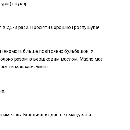
ри ) і цукор.
 в 2,5-3 рази. Просіяти борошно і розпушувач.
і якомога більше повітряних бульбашок. У
 молоко разом із вершковим маслом. Масло має
ввести молочну суміш.
но.
нтиметрів. Боковинки і дно не змащувати.