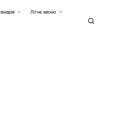
лінарія
Літнє меню