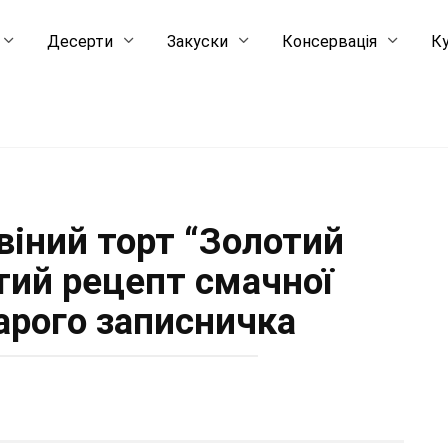
Десерти
Закуски
Консервація
Ку
віний торт “Золотий
тий рецепт смачної
тарого записничка