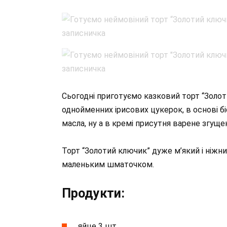
Сьогодні приготуємо казковий торт “Золот
однойменних ірисових цукерок, в основі б
масла, ну а в кремі присутня варене згуще
Торт “Золотий ключик” дуже м’який і ніжни
маленьким шматочком.
Продукти:
яйце 3 шт.