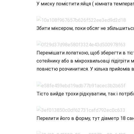
У миску помістити яйця ( кімната температу
Збити міксером, поки обсяг не збільшиться
Перемішати лопаткою, щоб зберегти в тіст
сотейнику або в мікрохвильовці підігріти
повністю розчинитися. У кілька прийомів 
Тісто вийде трохи рідкуватим, так і потріб
Перелити його в форму, тут діаметр 18 са