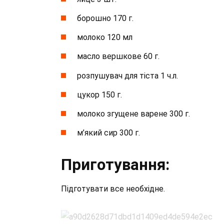
борошно 170 г.
молоко 120 мл
масло вершкове 60 г.
розпушувач для тіста 1 ч.л.
цукор 150 г.
молоко згущене варене 300 г.
м’який сир 300 г.
Приготування:
Підготувати все необхідне.