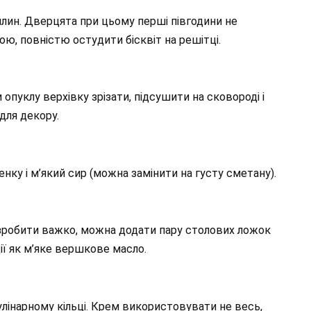
вилин. Дверцята при цьому перші півгодини не
ю, повністю остудити бісквіт на решітці.
 опуклу верхівку зрізати, підсушити на сковороді і
для декору.
нку і м’який сир (можна замінити на густу сметану).
 зробити важко, можна додати пару столових ложок
ї як м’яке вершкове масло.
улінарному кільці. Крем використовувати не весь,