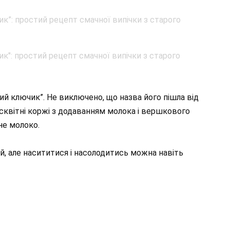
ий ключик”. Не виключено, що назва його пішла від
ісквітні коржі з додаванням молока і вершкового
не молоко.
й, але насититися і насолодитись можна навіть