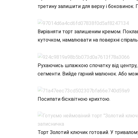
третину залишити для верху і боковинок. 
Вирівняти торт залишеним кремом. Поклав
куточком, намалювати на поверхні спіраль
Рухаючись шпажкою спочатку від центру, а
сегменти. Вийде гарний малюнок. Або можн
Посипати бісквітною крихтою.
Торт Золотий ключик готовий. У тривалому 