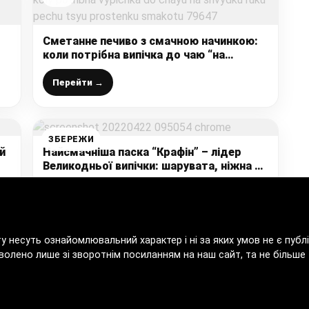
Сметанне печиво з смачною начинкою:
коли потрібна випічка до чаю “на
швидку руку” печу цю простеньку
смакоту
Перейти →
ЗБЕРЕЖИ
й
Найсмачніша паска “Крафін” – лідер
Великодньої випічки: шарувата, ніжна та
ароматна
Перейти →
ту несуть ознайомлювальний характер і ні за яких умов не є пу
волено лише зі зворотнім посиланням на наш сайт, та не більше т