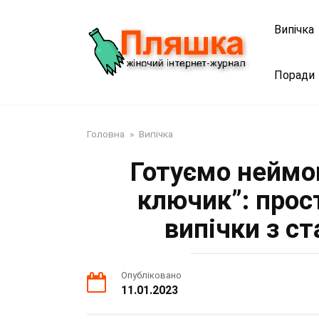
Перейти
до
Випічка
змісту
Поради
Головна
»
Випічка
Готуємо неймо
ключик”: прос
випічки з с
Опубліковано
11.01.2023