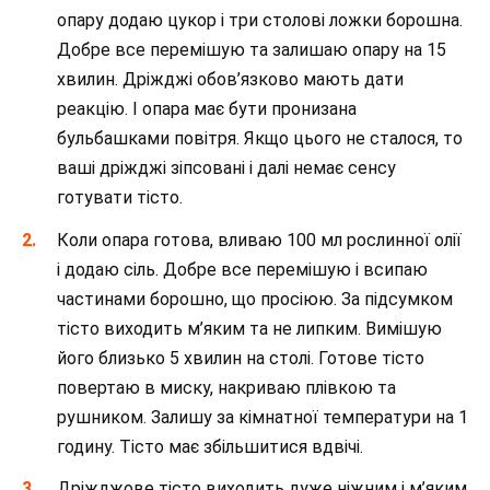
опару додаю цукор і три столові ложки борошна.
Добре все перемішую та залишаю опару на 15
хвилин. Дріжджі обов’язково мають дати
реакцію. І опара має бути пронизана
бульбашками повітря. Якщо цього не сталося, то
ваші дріжджі зіпсовані і далі немає сенсу
готувати тісто.
Коли опара готова, вливаю 100 мл рослинної олії
і додаю сіль. Добре все перемішую і всипаю
частинами борошно, що просіюю. За підсумком
тісто виходить м’яким та не липким. Вимішую
його близько 5 хвилин на столі. Готове тісто
повертаю в миску, накриваю плівкою та
рушником. Залишу за кімнатної температури на 1
годину. Тісто має збільшитися вдвічі.
Дріжджове тісто виходить дуже ніжним і м’яким