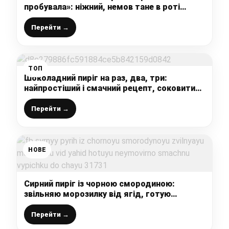
пробувала»: ніжний, немов тане в роті
(простий рецепт доступний кожному)
Перейти →
ТОП
Шоколадний пиріг на раз, два, три:
найпростіший і смачний рецепт, соковитий,
ніжний прям тане в роті, моя сім’я його
обожнює
Перейти →
НОВЕ
Сирний пиріг із чорною смородиною:
звільняю морозилку від ягід, готую
неймовірно смачну випічку до чаю
Перейти →