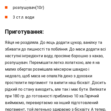
розпушувач(10г)
3 ст.л. води
Приготування:
Яйця не розділяла. До яєць додати цукор, ванілку та
збивати до пишності та побіління. До маси додати всі
наступні інгредієнти воду, просіяне борошно з какао,
розпушувач. Перемішати легко лопаткою, але я на
малих обертах розмішала міксером швидко і
недовго, щоб маса не опала.На деко з духовки
простелити пергамент та вилити наш бісквіт. Досить
рідкий по стану виходить, але так і має бути. Випікати
при 180 гр. до готовності приблизно 10 хв.Гарячий
виймаємо, перевертаємо на інший підготовлений
пергамент, той легенько здираємо з бісквіту. А тепер,