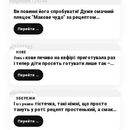
Ви повинні його спробувати! Дуже смачний
пляцок “Макове чудо” за рецептом
української господині!
Перейти →
НОВЕ
Листкове печиво на кефірі: приготувала раз
і тепер діти просять готувати лише так –
дуже смачно і просто
Перейти →
ЗБЕРЕЖИ
Готуємо тістечка, такі ніжні, що просто
тануть у роті: рецепт простенький, а смак
не передати словами
Перейти →