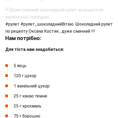
#рулет #рулет_шоколаднийВітаю. Шоколадний рулет
по рецепту Оксана Костик , дуже смачний !!!
Нам потрібно:
Для тіста нам знадобиться:
5 яєць
120 г.цукор
1 ванільний цукор
25 г какао темне
25 г крохмаль
75 г борошно