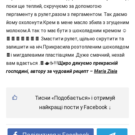
поки ще теплий, скручуємо за допомогою
пергаменту в рулет,разом з пергаментом. Так даємо
йому охолонути.Крем в мене масло збила з згущеним
молоком.А так то має бути з шоколадним кремом ☺️
🍫🍫🍫🍫🍫🍫🍫 Змастити рулет, щільно скрутити та
залишити на ніч.Прикрасила розтопленим шоколадом
🍫і мигдалевими пластівцями .Дуже смачний, нехай
вам вдається .🍫🫖☕️!!!
Щиро дякуємо прекрасній
господині, автору за чудовий рецепт –
Maria Ziaia
Тисни «Подобається» і отримуй
найкращі пости у Facebook ↓
Поділитися у Facebook