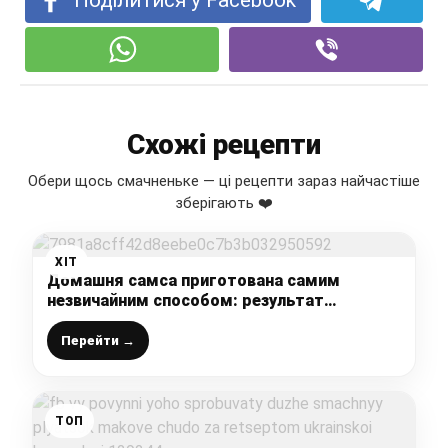
Схожі рецепти
Обери щось смачненьке — ці рецепти зараз найчастіше
зберігають ❤️
ХІТ
Домашня самса приготована самим
незвичайним способом: результат
вражаючий, дуже смачно, рецепт
перевірений роками
Перейти →
ТОП