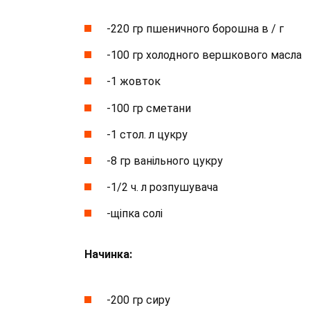
-220 гр пшеничного борошна в / г
-100 гр холодного вершкового масла
-1 жовток
-100 гр сметани
-1 стол. л цукру
-8 гр ванільного цукру
-1/2 ч. л розпушувача
-щіпка солі
Начинка:
-200 гр сиру