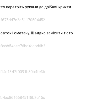
то перетріть руками до дрібної крихти.
овток і сметану. Швидко замісити тісто.