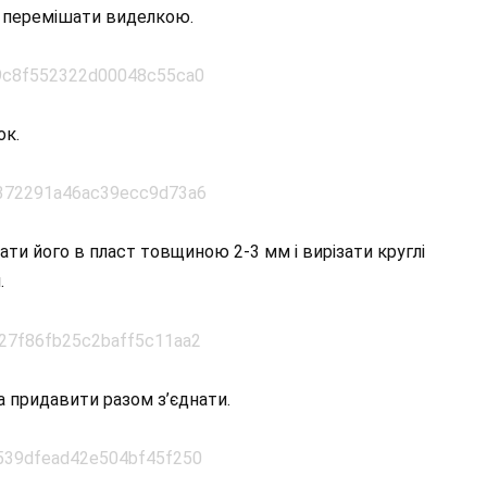
 і перемішати виделкою.
ок.
чати його в пласт товщиною 2-3 мм і вирізати круглі
.
а придавити разом з’єднати.