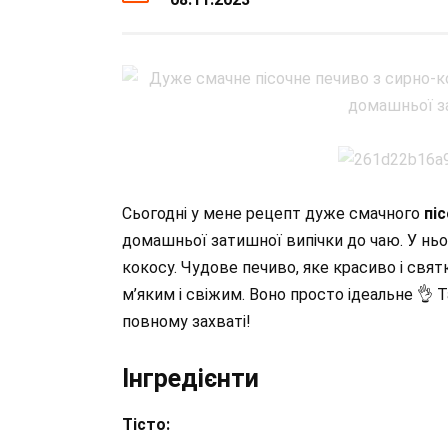
Сьогодні у мене рецепт дуже смачного
пі
домашньої затишної випічки до чаю. У нього
кокосу. Чудове печиво, яке красиво і свят
м’яким і свіжим. Воно просто ідеальне 👌 Т
повному захваті!
Інгредієнти
Тісто: