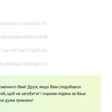
мачного Вам! Друзі, якщо Вам сподобався
бі, щоб не загубити! І окрема подяка за Ваші
ені дуже приємно!