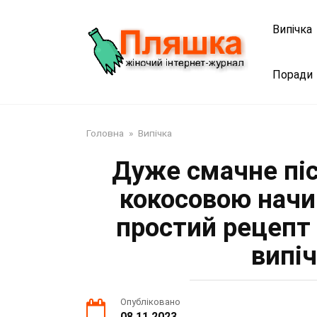
Перейти
до
Випічка
змісту
Поради
Головна
»
Випічка
Дуже смачне піс
кокосовою начи
простий рецепт
випі
Опубліковано
08.11.2023