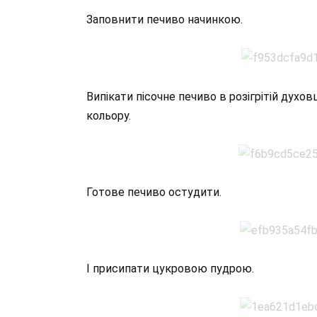
Заповнити печиво начинкою.
Випікати пісочне печиво в розігрітій духов
кольору.
Готове печиво остудити.
І присипати цукровою пудрою.