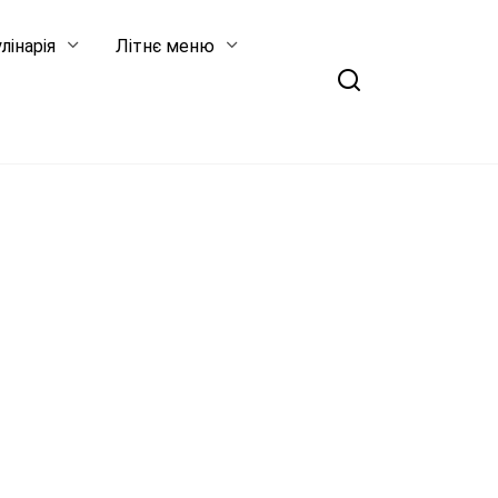
лінарія
Літнє меню