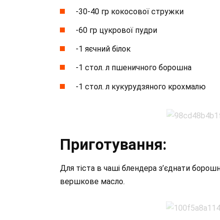
-30-40 гр кокосової стружки
-60 гр цукрової пудри
-1 яєчний білок
-1 стол. л пшеничного борошна
-1 стол. л кукурудзяного крохмалю
Приготування:
Для тіста в чаші блендера з’єднати борошно
вершкове масло.