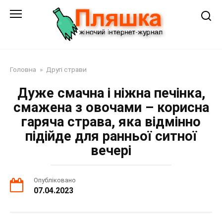
Перейти
до
змісту
Головна
»
Другі страви
Дуже смачна і ніжна печінка,
смажена з овочами – корисна
гаряча страва, яка відмінно
підійде для ранньої ситної
вечері
Опубліковано
07.04.2023