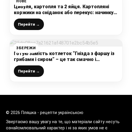
НОВЕ
Цибуля, картопля та 2 яйця. Картопляні
коржики на сніданок або перекус: начинку
міняю щодня
Перейти →
ЗБЕРЕЖИ
Готую замість котлеток “Гнізда з фаршу із
грибами і сиром” – це так смачно і
соковито, що хочеться ще і ще
Перейти →
© 2026 Пляшка - рецепти українською
Звертаємо вашу увагу на те, що матеріали сайту несуть
ознайомлювальний характер і ні за яких умов не є