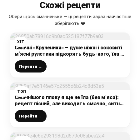
Схожі рецепти
Обери щось смачненьке — ці рецепти зараз найчастіше
зберігають ❤️
ХІТ
Смачні «Крученики» – дуже ніжні і соковиті
м’ясні рулетики підкорять будь-кого, їла б
їх щодня
Перейти →
ТОП
Смачнішого плову я ще не їла (без м’яса):
рецепт пісний, але виходить смачно, ситно і
готується простіше-простого
Перейти →