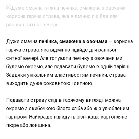
Дуже смачна
печінка, смажена з овочами
— корисна
гаряча страва, яка відмінно підійде для ранньої
ситної вечері. Але готувати печінку з овочами ми
будемо окремо, але подавати будемо в одній тарілці.
Завдяки унікальним властивостям печінки, страва
виходить дуже соковитою і ситною.
Подавати страву слід в гарячому вигляді, можна
окремо з скибочкою білого хліба або ж з улюбленим
гарніром. Найкраще підійдуть різні каші, картопляне
пюре або локшина.