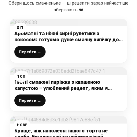
Обери щось смачненьке — ці рецепти зараз найчастіше
зберігають ❤️
ХІТ
Ароматні та ніжні сирні рулетики з
кокосом: готуємо дуже смачну випічку до
чаю, яка сподобається всім ласунам,
рецепт простий і доступний
Перейти →
ТОП
ПІСНІ смажені пиріжки з квашеною
капустою – улюблений рецепт, яким я
користуюсь не лише в піст
Перейти →
НОВЕ
Краще, ніж наполеон: іншого торта не
треба. Бюджетний та найсмачніший