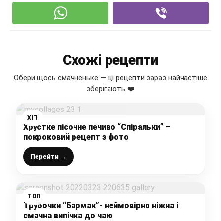
Схожі рецепти
Обери щось смачненьке — ці рецепти зараз найчастіше
зберігають ❤️
ХІТ
Хрустке пісочне печиво “Спіральки” –
покроковий рецепт з фото
Перейти →
ТОП
Трубочки “Бармак”- неймовірно ніжна і
смачна випічка до чаю