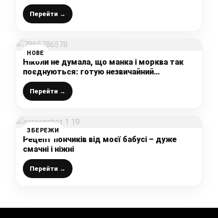
Перейти →
НОВЕ
Ніколи не думала, що манка і морква так
поєднуються: готую незвичайний
морквяний манник, виходить дуже смачно,
а готується легко і просто
Перейти →
ЗБЕРЕЖИ
Рецепт пончиків від моєї бабусі – дуже
смачні і ніжні
Перейти →