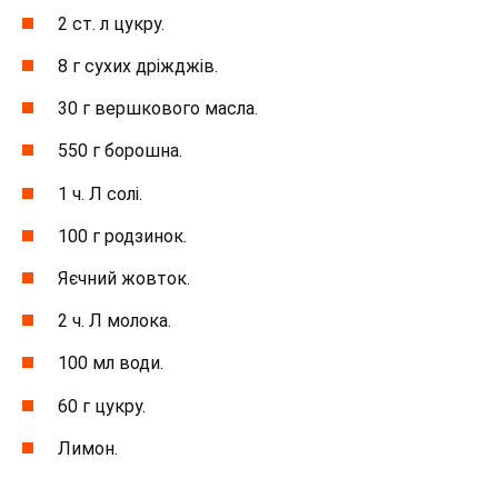
2 ст. л цукру.
8 г сухих дріжджів.
30 г вершкового масла.
550 г борошна.
1 ч. Л солі.
100 г родзинок.
Яєчний жовток.
2 ч. Л молока.
100 мл води.
60 г цукру.
Лимон.