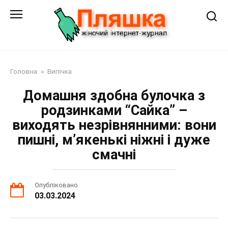
Перейти
до
змісту
Головна
»
Випічка
Домашня здобна булочка з
родзинками “Сайка” –
виходять незрівнянними: вони
пишні, м’якенькі ніжні і дуже
смачні
Опубліковано
03.03.2024