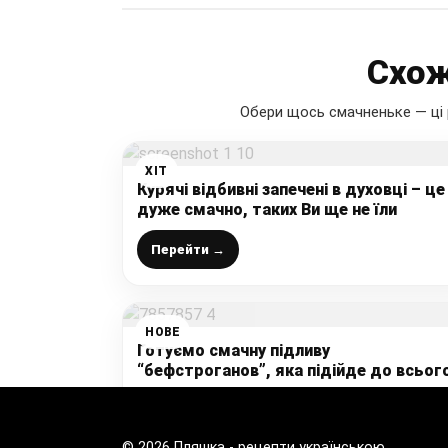
Схож
Обери щось смачненьке — ці 
ХІТ
Курячі відбивні запечені в духовці – це
дуже смачно, таких Ви ще не їли
Перейти →
НОВЕ
Готуємо смачну підливу
“бефстроганов”, яка підійде до всьог
мій чоловік її обожнює, поділюсь
секретом, як зробити, щоб м’ясо бул
Перейти →
м’якеньким
© 2026 Пляшка - рецепти українською