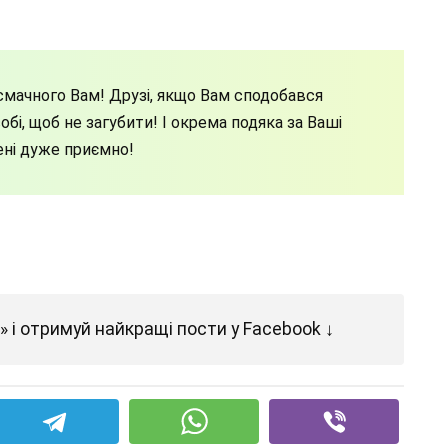
мачного Вам! Друзі, якщо Вам сподобався
бі, щоб не загубити! І окрема подяка за Ваші
ені дуже приємно!
 і отримуй найкращі пости у Facebook ↓