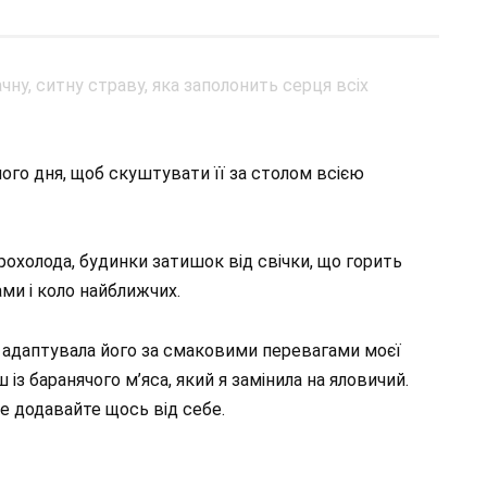
го дня, щоб скуштувати її за столом всією
прохолода, будинки затишок від свічки, що горить
ами і коло найближчих.
е адаптувала його за смаковими перевагами моєї
із баранячого м’яса, який я замінила на яловичий.
е додавайте щось від себе.