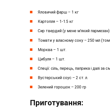
Яловичий фарш – 1 кг
Картопля – 1-1.5 кг
Сир твердий (у мене м’який пармезан) 
Томати у власному соку – 250 мл (том
Морква – 1 шт.
Цибуля – 1 шт.
Спеції: сіль, перець, паприка і далі за
Вустерський соус – 2 ст. л.
Зелений горошок – 200 гр
Приготування: