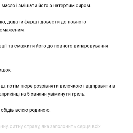
масло і змішати його з натертим сиром.
лю, додати фарш і довести до повного
ідсмаженим.
пеції та смажити його до повного випаровування
ошок.
рш, потім пюре розрівняти вилочкою і відправити в
априкінці на 5 хвилин увімкнути гриль.
обідів всією родиною.