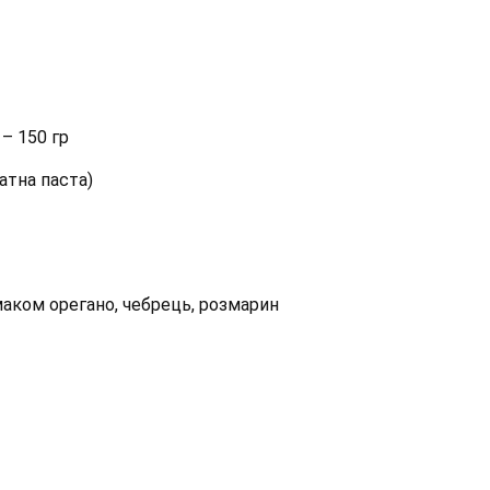
– 150 гр
атна паста)
 смаком орегано, чебрець, розмарин