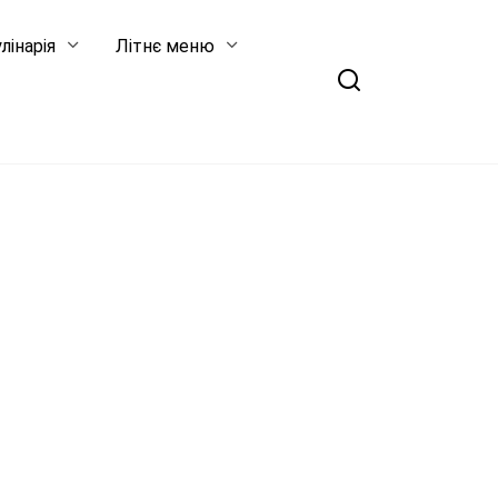
лінарія
Літнє меню