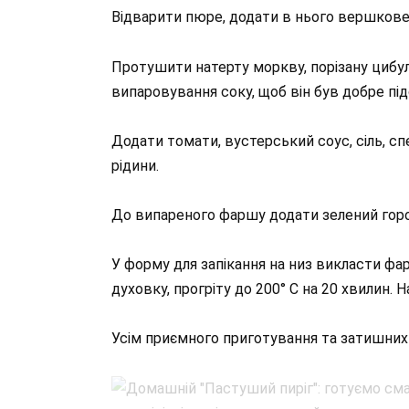
Відварити пюре, додати в нього вершкове 
Протушити натерту моркву, порізану цибу
випаровування соку, щоб він був добре п
Додати томати, вустерський соус, сіль, с
рідини.
До випареного фаршу додати зелений гор
У форму для запікання на низ викласти фа
духовку, прогріту до 200° С на 20 хвилин. Н
Усім приємного приготування та затишних 