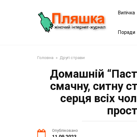
Перейти
до
Випічка
змісту
Поради
Головна
»
Другі страви
Домашній “Паст
смачну, ситну с
серця всіх чоло
прост
Опубліковано
11.09.2023