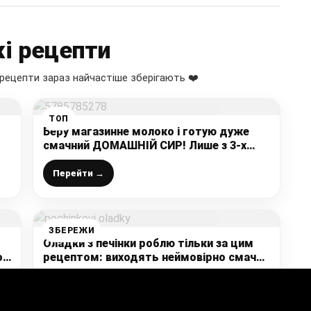
і рецепти
рецепти зараз найчастіше зберігають ❤️
ТОП
Беру магазинне молоко і готую дуже
смачний ДОМАШНІЙ СИР! Лише з 3-х
інгредієнтів отримую чудовий шматок
ніжного сиру
Перейти →
ЗБЕРЕЖИ
Оладки з печінки роблю тільки за цим
о:
рецептом: виходять неймовірно смачні
і ніжні, рецепт найпростіший (показую,
о
як я їх готую)
Перейти →