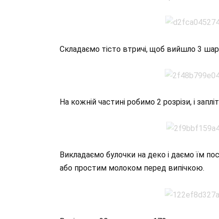
Складаємо тісто втричі, щоб вийшло 3 шари
На кожній частині робимо 2 розрізи, і заплі
Викладаємо булочки на деко і даємо їм п
або простим молоком перед випічкою.