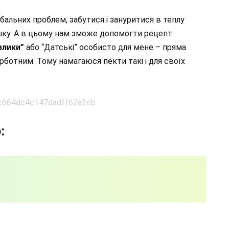
лобальних проблем, забутися і зануритися в теплу
ку. А в цьому нам зможе допомогти рецепт
злики”
або “Датські” особисто для мене – пряма
урботним. Тому намагаюся пекти такі і для своїх
: