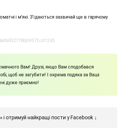
матні і м’які. З’їдаються зазвичай ще в гарячому
мачного Вам! Друзі, якщо Вам сподобався
бі, щоб не загубити! І окрема подяка за Ваші
ені дуже приємно!
 і отримуй найкращі пости у Facebook ↓