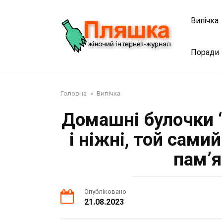
Перейти
до
Випічка
змісту
Поради
Головна
»
Випічка
Домашні булочки 
і ніжні, той сами
пам’я
Опубліковано
21.08.2023