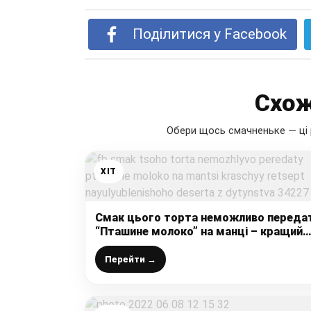
Поділитися у Facebook
Схож
Обери щось смачненьке — ці 
ХІТ
Смак цього торта неможливо переда
“Пташине молоко” на манці – кращий
рецепт, найулюбленішого десерта з
дитинства
Перейти →