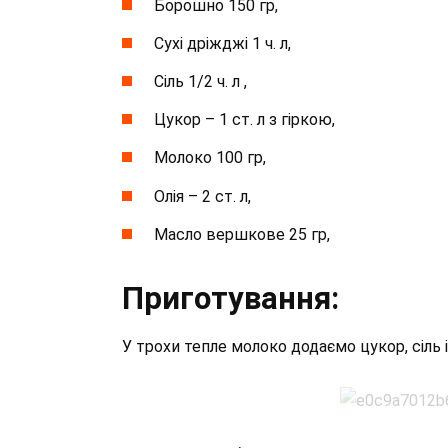
Борошно 150 гр,
Сухі дріжджі 1 ч. л,
Сіль 1/2 ч. л ,
Цукор – 1 ст. л з гіркою,
Молоко 100 гр,
Олія – 2 ст. л,
Масло вершкове 25 гр,
Приготування:
У трохи тепле молоко додаємо цукор, сіль 