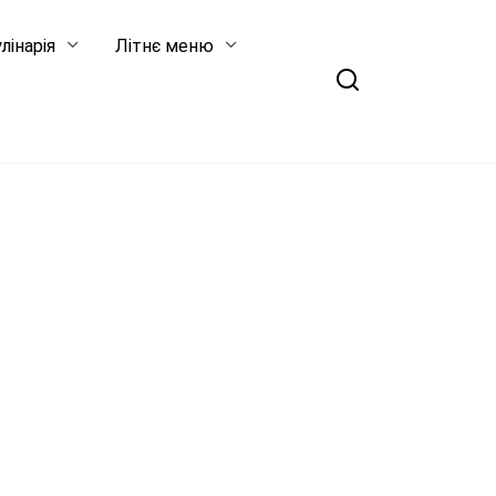
лінарія
Літнє меню