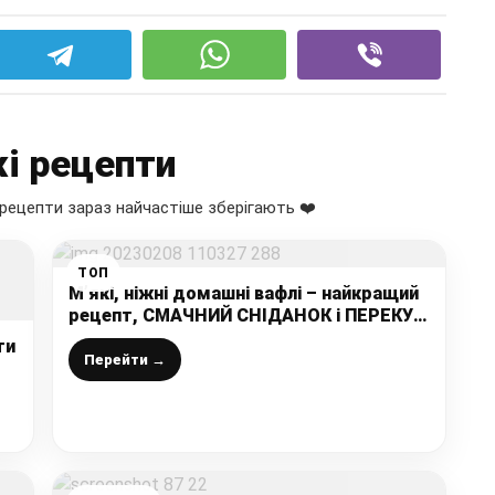
і рецепти
рецепти зараз найчастіше зберігають ❤️
ТОП
М’які, ніжні домашні вафлі – найкращий
рецепт, СМАЧНИЙ СНІДАНОК і ПЕРЕКУС
для всієї сім’ї
ти
Перейти →