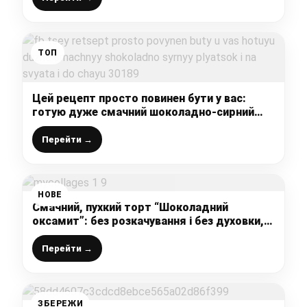
ТОП
Цей рецепт просто повинен бути у вас:
готую дуже смачний шоколадно-сирний
пляцок і на свята і до чаю
Перейти →
НОВЕ
Смачний, пухкий торт “Шоколадний
оксамит”: без розкачування і без духовки,
ділюсь швидким рецептом
Перейти →
ЗБЕРЕЖИ