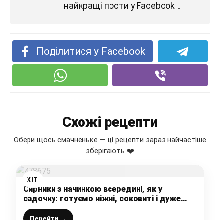
найкращі пости у Facebook ↓
Поділитися у Facebook
Схожі рецепти
Обери щось смачненьке — ці рецепти зараз найчастіше
зберігають ❤️
ХІТ
Сирники з начинкою всередині, як у
садочку: готуємо ніжні, соковиті і дуже
смачні сирнички по-новому, діти у захваті
Перейти →