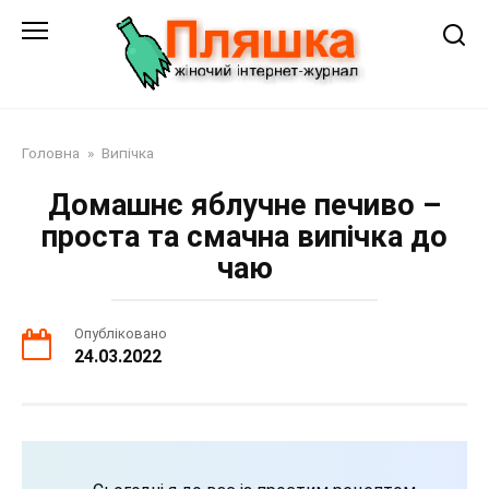
Перейти
до
змісту
Головна
»
Випічка
Домашнє яблучне печиво –
проста та смачна випічка до
чаю
Опубліковано
24.03.2022